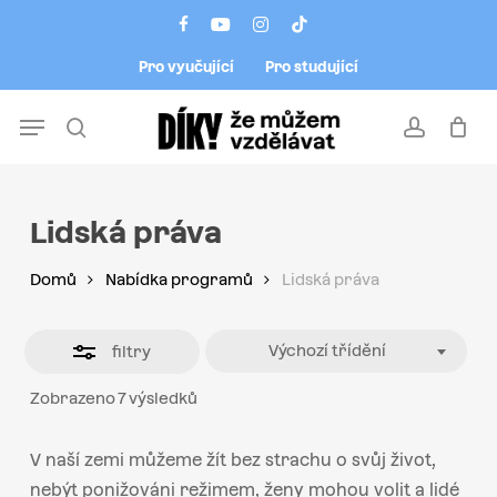
Skip
Menu
facebook
youtube
instagram
tiktok
to
Close
Pro vyučující
Pro studující
main
Filters
content
Menu
search
account
Lidská práva
Domů
Nabídka programů
Lidská práva
Výchozí třídění
filtry
Zobrazeno 7 výsledků
V naší zemi můžeme žít bez strachu o svůj život,
nebýt ponižováni režimem, ženy mohou volit a lidé