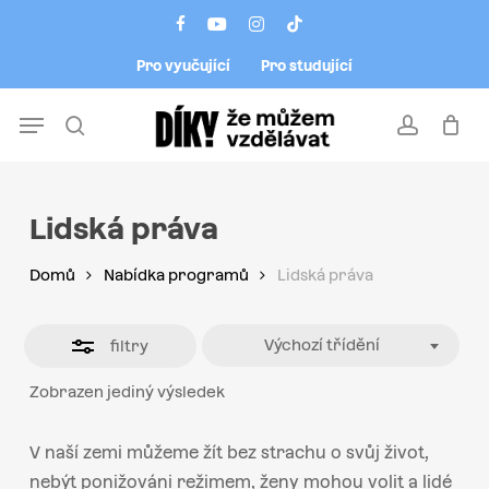
Skip
Menu
facebook
youtube
instagram
tiktok
to
Close
Pro vyučující
Pro studující
main
Filters
content
Menu
search
account
Lidská práva
Domů
Nabídka programů
Lidská práva
Výchozí třídění
filtry
Zobrazen jediný výsledek
V naší zemi můžeme žít bez strachu o svůj život,
nebýt ponižováni režimem, ženy mohou volit a lidé