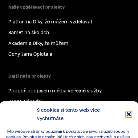
Naše vzdělávací projekty
Platforma Díky, že můžem vzdělávat
Samet na školách
Akademie Díky, že můžem
Ceny Jana Opletala
Další naše projekty
Podpoř podpisem média veřejné služby
Korzo Národní
S cookies si tento web více
Týden svobody
vychutnáte
Generace F
Tyto webové stránky používají k poskytování svých služeb soubory
Další projekty
cookies. Povolte je prosím. Některé z nich jsou nezbytné, o dalších