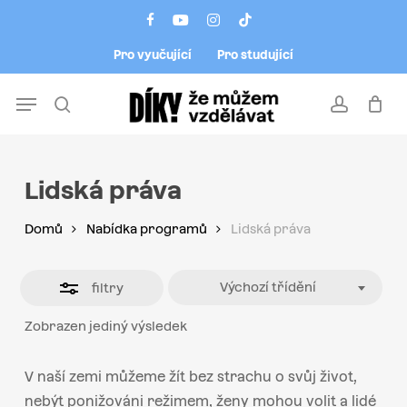
Skip
Menu
facebook
youtube
instagram
tiktok
to
Close
Pro vyučující
Pro studující
main
Filters
content
Menu
search
account
Lidská práva
Domů
Nabídka programů
Lidská práva
Výchozí třídění
filtry
Zobrazen jediný výsledek
V naší zemi můžeme žít bez strachu o svůj život,
nebýt ponižováni režimem, ženy mohou volit a lidé