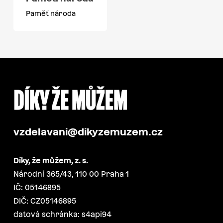
Paměť národa
vzdelavani@dikyzemuzem.cz
Díky, že můžem, z. s.
Národní 365/43, 110 00 Praha 1
IČ: 05146895
DIČ: CZ05146895
datová schránka: s4api94