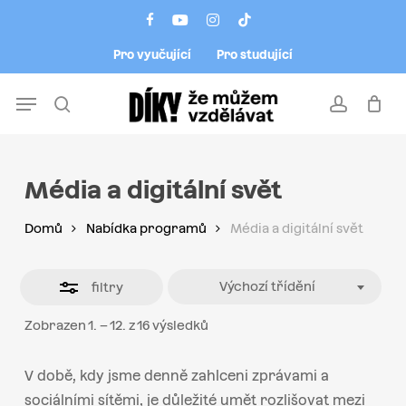
Skip
Menu
facebook
youtube
instagram
tiktok
to
Close
Pro vyučující
Pro studující
main
Filters
content
Menu
search
account
Média a digitální svět
Domů
Nabídka programů
Média a digitální svět
Výchozí třídění
filtry
Zobrazen 1. – 12. z 16 výsledků
V době, kdy jsme denně zahlceni zprávami a
sociálními sítěmi, je důležité umět rozlišovat mezi