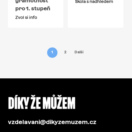
gramotnost
Škola s nadhledem
pro 1. stupeň
Zvol si info
1
2
Další
vzdelavani@dikyzemuzem.cz