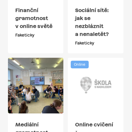
Finanční
Sociální sítě:
gramotnost
jak se
v online světě
nezbláznit
a nenaletět?
Faketicky
Faketicky
Online
Mediální
Online cvičení