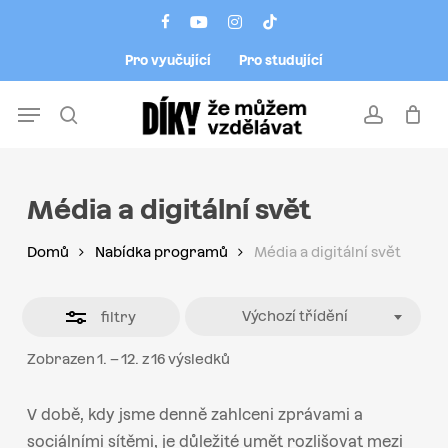
Skip
Menu
facebook
youtube
instagram
tiktok
to
Close
Pro vyučující
Pro studující
main
Filters
content
Menu
search
account
Média a digitální svět
Domů
Nabídka programů
Média a digitální svět
Výchozí třídění
filtry
Zobrazen 1. – 12. z 16 výsledků
V době, kdy jsme denně zahlceni zprávami a
sociálními sítěmi, je důležité umět rozlišovat mezi