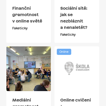
Finanční
Sociální sítě:
gramotnost
jak se
v online světě
nezbláznit
a nenaletět?
Faketicky
Faketicky
Online
Mediální
Online cvičení