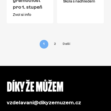
gramotnost
Škola s nadhledem
pro 1. stupeň
Zvol si info
1
2
Další
vzdelavani@dikyzemuzem.cz