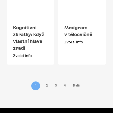
Kognitivní
Medgram
zkratky: když
v tělocvičně
vlastní hlava
Zvol si info
zradí
Zvol si info
1
2
3
4
Další