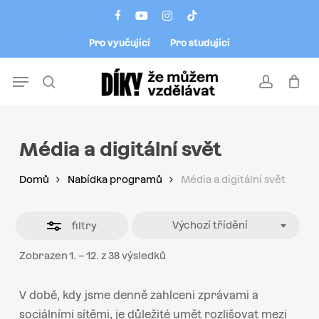
Skip
Menu
facebook
youtube
instagram
tiktok
to
Close
Pro vyučující
Pro studující
main
Filters
content
Menu
search
account
Média a digitální svět
Domů
Nabídka programů
Média a digitální svět
Výchozí třídění
filtry
Zobrazen 1. – 12. z 38 výsledků
V době, kdy jsme denně zahlceni zprávami a
sociálními sítěmi, je důležité umět rozlišovat mezi