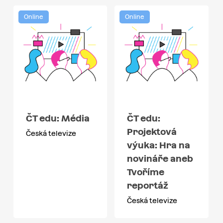
Online
Online
ČT edu: Média
ČT edu:
Projektová
Česká televize
výuka: Hra na
novináře aneb
Tvoříme
reportáž
Česká televize