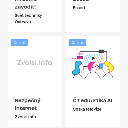
závodit!
Based
Svět techniky
Ostrava
Online
Online
Bezpečný
ČT edu: Etika AI
internet
Česká televize
Zvol si info