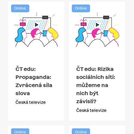
Online
Online
ČT edu:
ČT edu: Rizika
Propaganda:
sociálních sítí:
Zvrácená síla
můžeme na
slova
nich být
závislí?
Česká televize
Česká televize
Online
Online