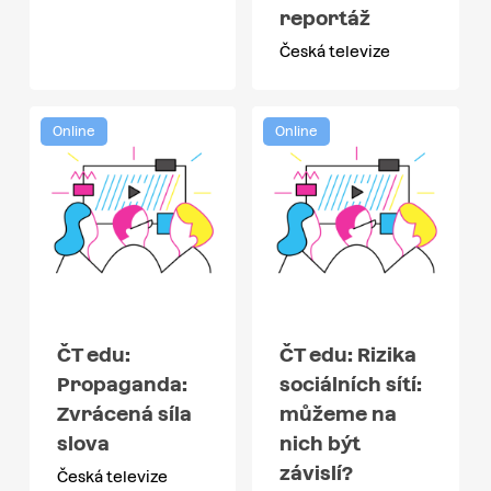
reportáž
Česká televize
Online
Online
ČT edu:
ČT edu: Rizika
Propaganda:
sociálních sítí:
Zvrácená síla
můžeme na
slova
nich být
závislí?
Česká televize