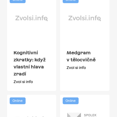
Kognitivní
Medgram
zkratky: když
v tělocvičně
vlastní hlava
Zvol si info
zradí
Zvol si info
Online
Online