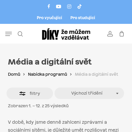
Skip
Menu
facebook
youtube
instagram
tiktok
to
Close
Pro vyučující
Pro studující
main
Filters
content
Menu
search
account
Média a digitální svět
Domů
Nabídka programů
Média a digitální svět
Výchozí třídění
filtry
Zobrazen 1. – 12. z 25 výsledků
V době, kdy jsme denně zahlceni zprávami a
sociálními sítěmi, je důležité umět rozlišovat mezi