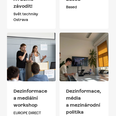
závodit!
Based
Svět techniky
Ostrava
Dezinformace
Dezinformace,
a mediální
média
workshop
a mezinárodní
politika
EUROPE DIRECT