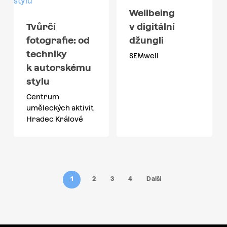
Wellbeing
Tvůrčí
v digitální
fotografie: od
džungli
techniky
SEMwell
k autorskému
stylu
Centrum
uměleckých aktivit
Hradec Králové
1
2
3
4
Další