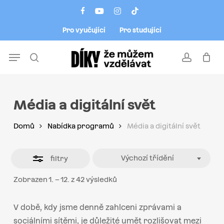
Skip
Menu
facebook
youtube
instagram
tiktok
to
Close
Pro vyučující
Pro studující
main
Filters
content
Menu
search
account
Média a digitální svět
Domů
Nabídka programů
Média a digitální svět
Výchozí třídění
filtry
Zobrazen 1. – 12. z 42 výsledků
V době, kdy jsme denně zahlceni zprávami a
sociálními sítěmi, je důležité umět rozlišovat mezi