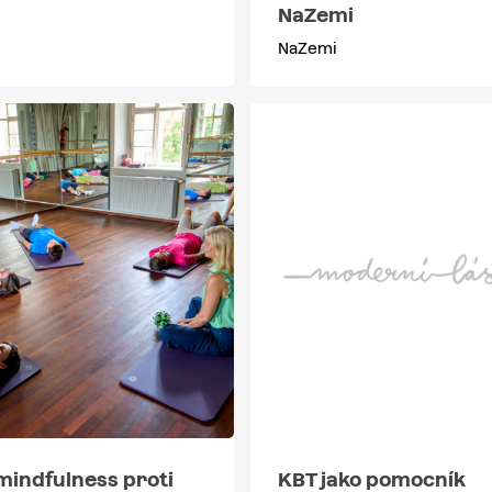
NaZemi
NaZemi
mindfulness proti
KBT jako pomocník