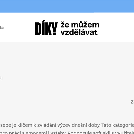
la
í
j
oj
Z
sebe je klíčem k zvládání výzev dnešní doby. Tato kategorie
ro práci s emocemi i vztahy. Podporuje soft skills využite