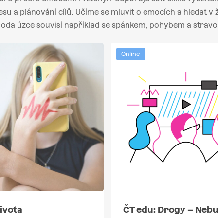
esu a plánování cílů. Učíme se mluvit o emocích a hledat v
oda úzce souvisí například se spánkem, pohybem a stravo
Online
ivota
ČT edu: Drogy – Neb