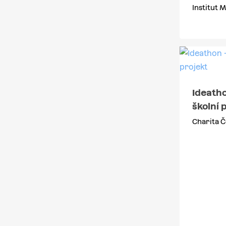
Institut 
Ideatho
školní 
Charita Č