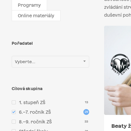
Programy
zvládání str
duševní poh
Online materiály
Pořadatel
Vyberte...
Cílová skupina
1. stupeň ZŠ
13
6.–7. ročník ZŠ
29
8.–9. ročník ZŠ
33
Beaty ž