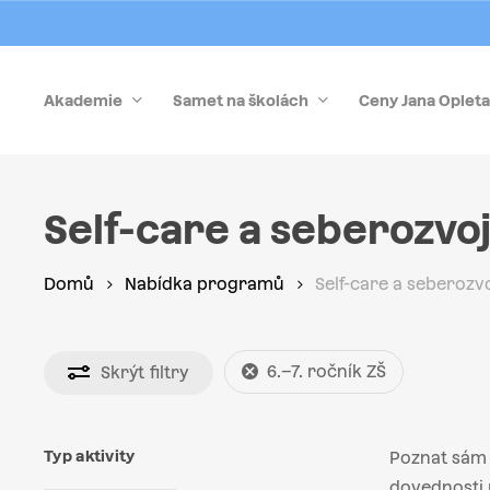
Skip
to
main
Akademie
Samet na školách
Ceny Jana Opleta
content
Stiskněte Enter pro vyhledávání nebo Esc pro zrušen
Self-care a seberozvo
Domů
Nabídka programů
Self-care a seberozv
6.–7. ročník ZŠ
Skrýt
filtry
Typ aktivity
Poznat sám 
dovednosti p