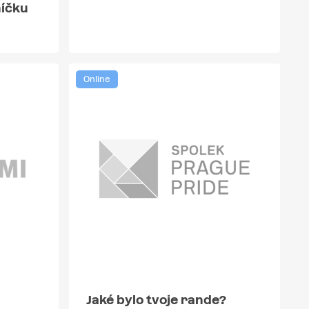
níčku
Online
Jaké bylo tvoje rande?