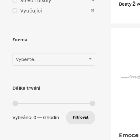
Střední školy
31
Beaty Živ
Vyučující
15
Forma
Vyberte...
Délka trvání
Vybráno:
0
—
6
hodin
Filtrovat
Emoce 