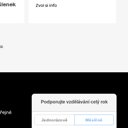
šlenek
Zvol si info
ší
řejné