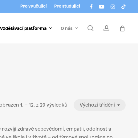
Menu
facebook
youtube
instagram
tiktok
Pro vyučující
Pro studující
search
account
Vzdělávací platforma
O nás
obrazen 1. – 12. z 29 výsledků
Výchozí třídění
 rozvíjí zdravé sebevědomí, empatii, odolnost a
lné ve škole i v životě – od týmové spolupráce po