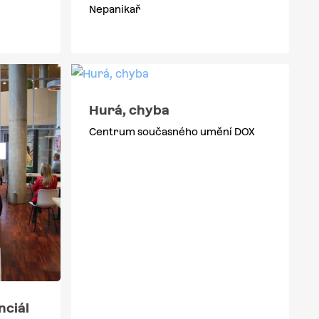
Nepanikař
Hurá, chyba
Centrum současného umění DOX
nciál