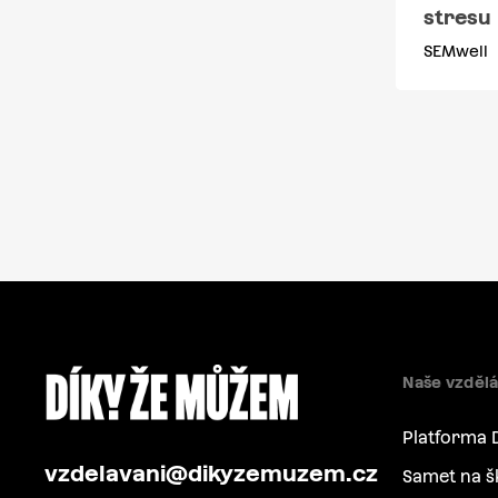
stresu
SEMwell
Naše vzdělá
Platforma 
vzdelavani@dikyzemuzem.cz
Samet na š