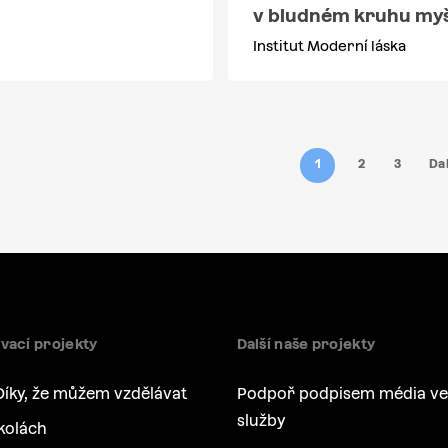
v bludném kruhu my
Institut Moderní láska
1
2
3
Dal
vací projekty
Další naše projekty
Díky, že můžem vzdělávat
Podpoř podpisem média ve
služby
kolách