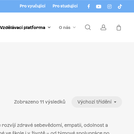
Menu
facebook
youtube
instagram
tiktok
Pro vyučující
Pro studující
search
account
Vzdělávací platforma
O nás
Zobrazeno 11 výsledků
Výchozí třídění
 rozvíjí zdravé sebevědomí, empatii, odolnost a
lné ve škole i v životě – od týmové spolupráce po