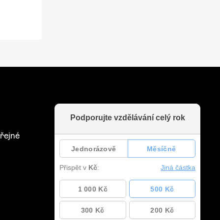
řejné