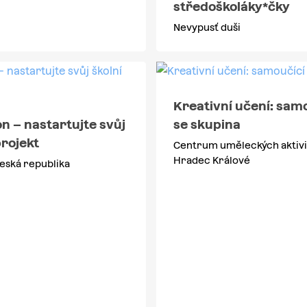
středoškoláky*čky
Nevypusť duši
Kreativní učení: sam
n – nastartujte svůj
se skupina
projekt
Centrum uměleckých aktivi
Hradec Králové
eská republika