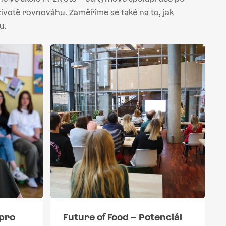
 životě rovnováhu. Zaměříme se také na to, jak
u.
pro
Future of Food – Potenciál