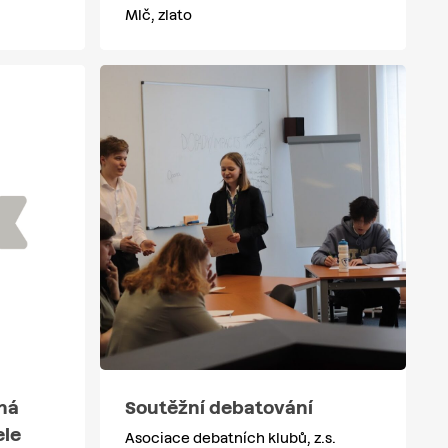
Mlč, zlato
lná
Soutěžní debatování
ele
Asociace debatních klubů, z.s.