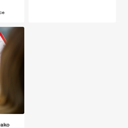
ace
jako