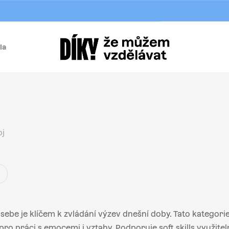
la
í
j
oj
sebe je klíčem k zvládání výzev dnešní doby. Tato kategorie
ro práci s emocemi i vztahy. Podporuje soft skills využite