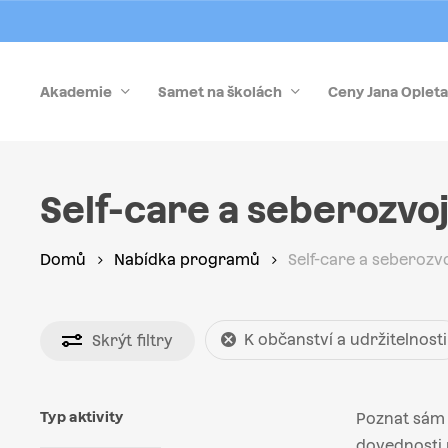
Skip
to
main
Akademie
Samet na školách
Ceny Jana Opleta
content
Stiskněte Enter pro vyhledávání nebo Esc pro zrušen
Self-care a seberozvo
Domů
Nabídka programů
Self-care a seberozv
K občanství a udržitelnosti
Skrýt
filtry
Typ aktivity
Poznat sám 
dovednosti p