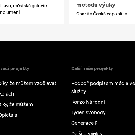
metoda výuky
rava, městská galerie
ho umění
Charita Česká republika
vací projekty
Další naše projekty
Díky, že můžem vzdělávat
Podpoř podpisem média ve
služby
kolách
Korzo Národní
íky, že můžem
Týden svobody
Opletala
Generace F
Další projekty