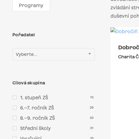
Programy
zvládání str
duševní poh
Pořadatel
Dobroč
Vyberte...
Charita Č
Cílová skupina
1. stupeň ZŠ
13
6.–7. ročník ZŠ
29
8.–9. ročník ZŠ
33
Střední školy
31
Vyučující
15