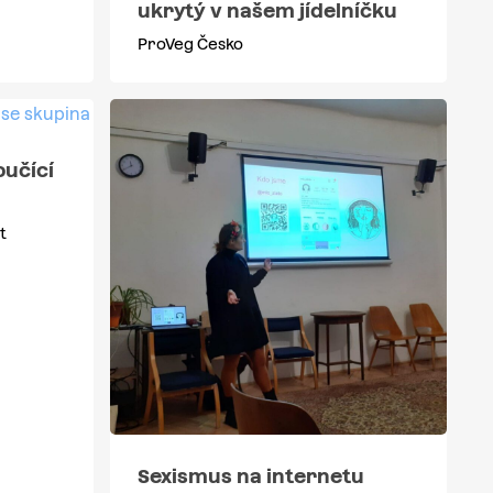
ukrytý v našem jídelníčku
ProVeg Česko
oučící
t
Sexismus na internetu