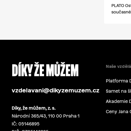
PLATO Ost
současné
Naše vzdělá
Platforma 
vzdelavani@dikyzemuzem.cz
Samet na š
Akademie D
Díky, že můžem, z. s.
Ceny Jana 
Národní 365/43, 110 00 Praha 1
IČ: 05146895