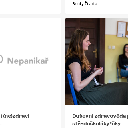
Beaty Života
 (ne)zdraví
Duševní zdravověda 
středoškoláky*čky
ř