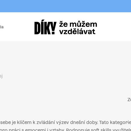
la
í
j
oj
Z
sebe je klíčem k zvládání výzev dnešní doby. Tato kategorie
ro práci s emocemi i vztahy. Podporuje soft skills využite