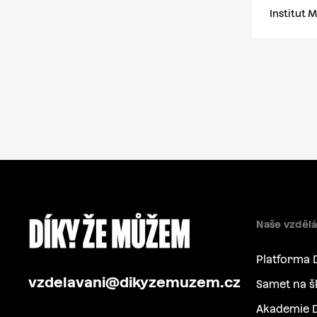
Institut 
Naše vzdělá
Platforma 
vzdelavani@dikyzemuzem.cz
Samet na š
Akademie D