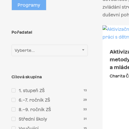
Programy
zvládání str
duševní poh
Pořadatel
Vyberte...
Aktiviz
metody
a mlád
Charita Č
Cílová skupina
1. stupeň ZŠ
13
6.–7. ročník ZŠ
29
8.–9. ročník ZŠ
33
Střední školy
31
Vyučující
15