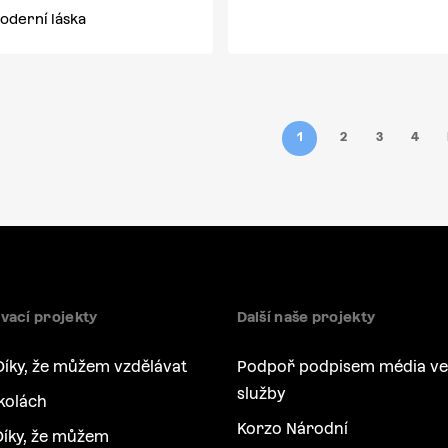
Moderní láska
1
2
3
4
vací projekty
Další naše projekty
Díky, že můžem vzdělávat
Podpoř podpisem média ve
služby
kolách
Korzo Národní
íky, že můžem