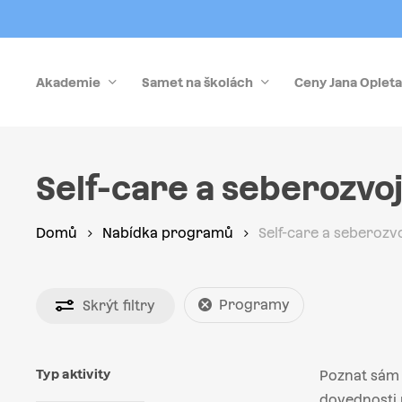
Skip
to
main
Akademie
Samet na školách
Ceny Jana Opleta
content
Stiskněte Enter pro vyhledávání nebo Esc pro zrušen
Self-care a seberozvo
Domů
Nabídka programů
Self-care a seberozv
Programy
Skrýt
filtry
Typ aktivity
Poznat sám 
dovednosti p