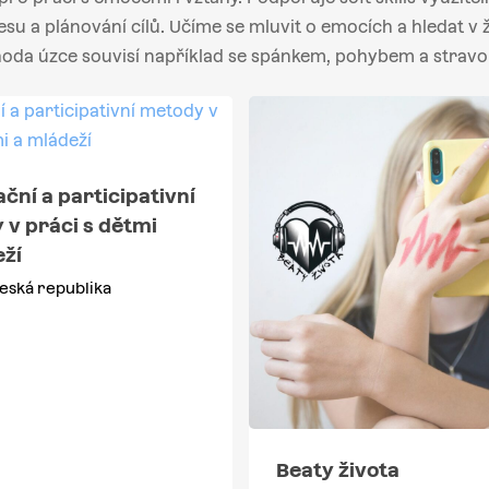
esu a plánování cílů. Učíme se mluvit o emocích a hledat v
oda úzce souvisí například se spánkem, pohybem a stravo
ační a participativní
 v práci s dětmi
eží
eská republika
Beaty života