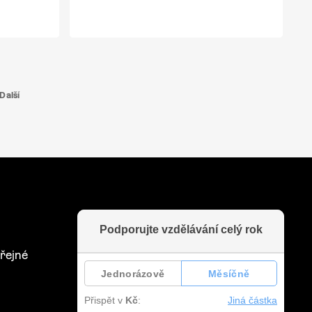
Další
řejné