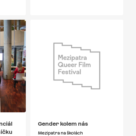
nciál
Gender kolem nás
níčku
Mezipatra na školách