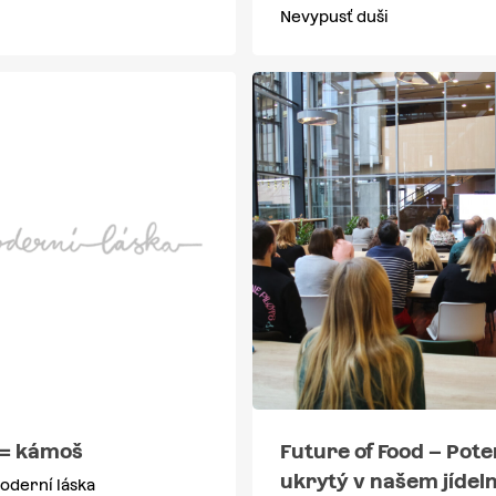
Nevypusť duši
= kámoš
Future of Food – Pote
ukrytý v našem jídel
Moderní láska