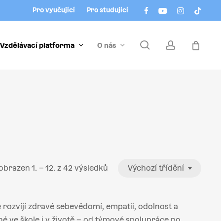
Menu
facebook
youtube
instagram
tiktok
Pro vyučující
Pro studující
search
account
Vzdělávací platforma
O nás
obrazen 1. – 12. z 42 výsledků
Výchozí třídění
 rozvíjí zdravé sebevědomí, empatii, odolnost a
lné ve škole i v životě – od týmové spolupráce po