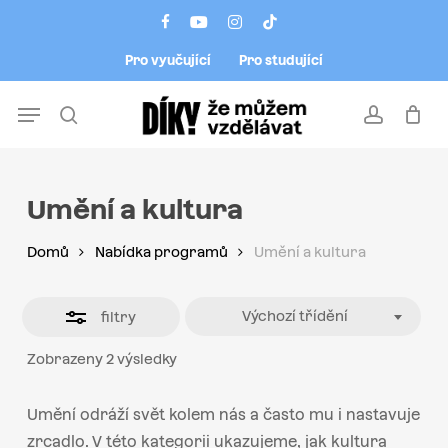
Skip
Menu
facebook
youtube
instagram
tiktok
to
Close
Pro vyučující
Pro studující
main
Filters
content
Menu
search
account
Umění a kultura
Domů
Nabídka programů
Umění a kultura
Výchozí třídění
filtry
Zobrazeny 2 výsledky
Umění odráží svět kolem nás a často mu i nastavuje
zrcadlo. V této kategorii ukazujeme, jak kultura