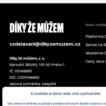
Naše vzdělá
Platforma 
vzdelavani@dikyzemuzem.cz
Samet na š
Akademie D
Díky, že můžem, z. s.
Ceny Jana 
Národní 365/43, 110 00 Praha 1
IČ: 05146895
DIČ: CZ05146895
datová schránka: s4api94
S cookies si tento web více vychutnáte
Tyto webové stránky používají k poskytování svých služeb soubory co