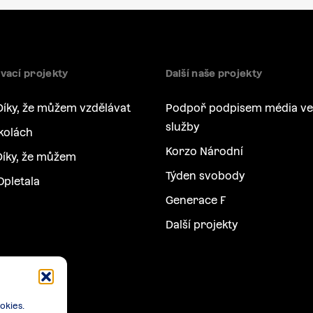
vací projekty
Další naše projekty
Díky, že můžem vzdělávat
Podpoř podpisem média ve
služby
kolách
Korzo Národní
íky, že můžem
Týden svobody
Opletala
Generace F
Další projekty
okies.