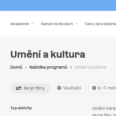
Skip
to
main
Akademie
Samet na školách
Ceny Jana Opleta
content
Stiskněte Enter pro vyhledávání nebo Esc pro zrušen
Umění a kultura
Domů
Nabídka programů
Umění a kultura
Vyučující
6.–7. roč
Skrýt
filtry
Typ aktivity
Umění odráží
skrze film,