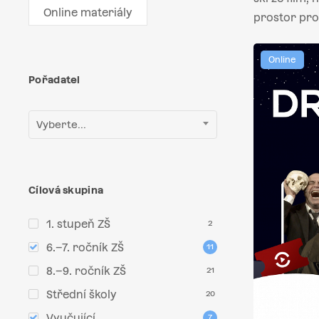
Online materiály
prostor pro 
Online
Pořadatel
Vyberte...
Cílová skupina
1. stupeň ZŠ
2
6.–7. ročník ZŠ
11
8.–9. ročník ZŠ
21
Střední školy
20
Vyučující
7