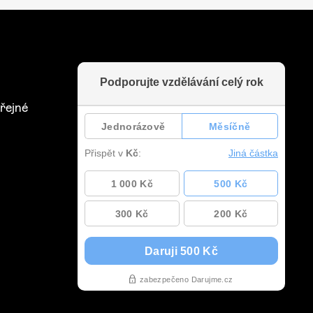
řejné