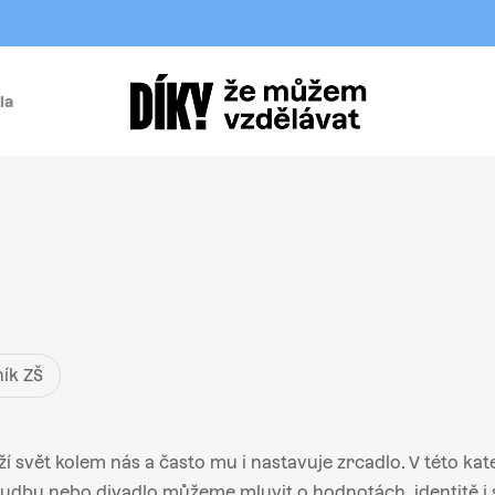
la
í
ník ZŠ
 svět kolem nás a často mu i nastavuje zrcadlo. V této kate
 hudbu nebo divadlo můžeme mluvit o hodnotách, identitě 