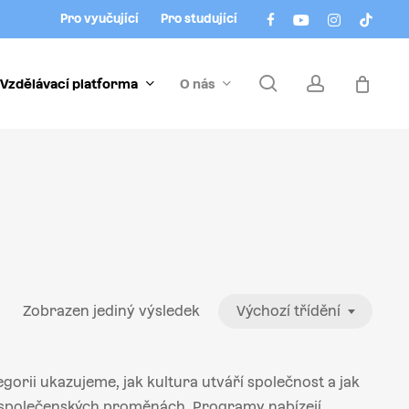
Menu
facebook
youtube
instagram
tiktok
Pro vyučující
Pro studující
search
account
Vzdělávací platforma
O nás
Zobrazen jediný výsledek
Výchozí třídění
gorii ukazujeme, jak kultura utváří společnost a jak
i společenských proměnách. Programy nabízejí