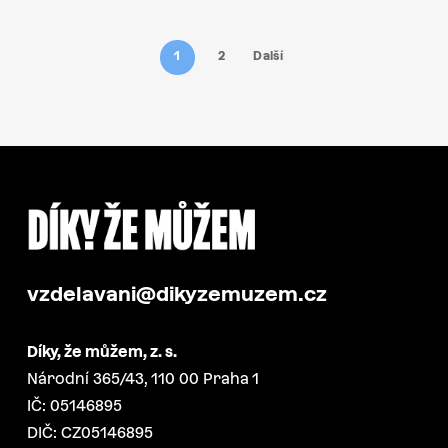
1
2
Další
vzdelavani@dikyzemuzem.cz
Díky, že můžem, z. s.
Národní 365/43, 110 00 Praha 1
IČ: 05146895
DIČ: CZ05146895