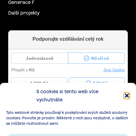
Generace F
Další projekty
S cookies si tento web více
vychutnáte
Tyto webové stránky používají k poskytování svých služeb soubory
cookies. Povolte je prosím. Některé z nich jsou nezbytné, o dalších
se můžete rozhodnout sami.