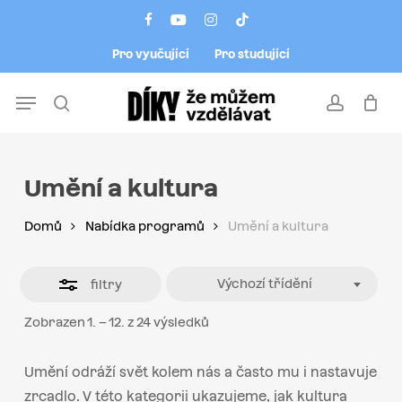
Skip
Menu
facebook
youtube
instagram
tiktok
to
Close
Pro vyučující
Pro studující
main
Filters
content
Menu
search
account
Umění a kultura
Domů
Nabídka programů
Umění a kultura
Výchozí třídění
filtry
Zobrazen 1. – 12. z 24 výsledků
Umění odráží svět kolem nás a často mu i nastavuje
zrcadlo. V této kategorii ukazujeme, jak kultura