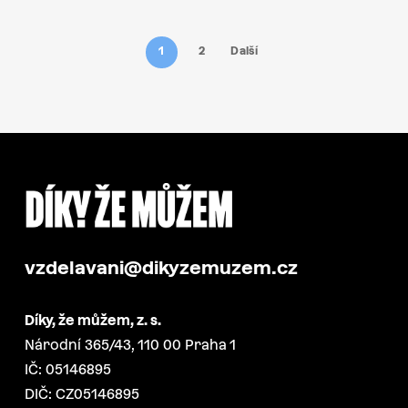
1
2
Další
vzdelavani@dikyzemuzem.cz
Díky, že můžem, z. s.
Národní 365/43, 110 00 Praha 1
IČ: 05146895
DIČ: CZ05146895