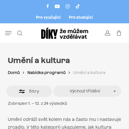
Skip
Menu
facebook
youtube
instagram
tiktok
to
Close
Pro vyučující
Pro studující
main
Filters
content
Menu
search
account
Umění a kultura
Domů
Nabídka programů
Umění a kultura
Výchozí třídění
filtry
Zobrazen 1. – 12. z 24 výsledků
Umění odráží svět kolem nás a často mu i nastavuje
zrcadlo. V této kategorii ukazujeme, jak kultura