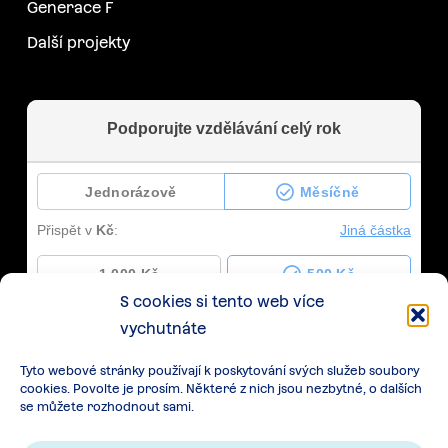
Generace F
Další projekty
S cookies si tento web více
vychutnáte
Tyto webové stránky používají k poskytování svých služeb soubory
cookies. Povolte je prosím. Některé z nich jsou nezbytné, o dalších
se můžete rozhodnout sami.