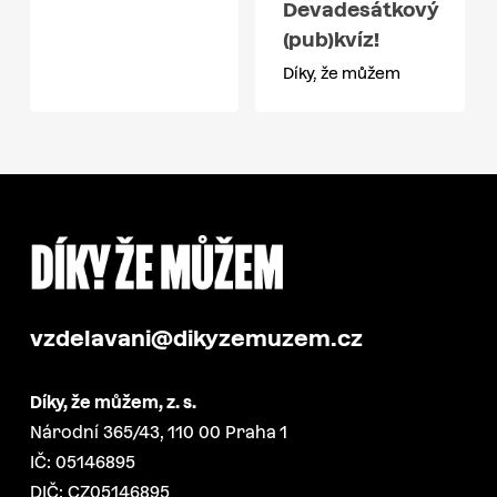
Devadesátkový
(pub)kvíz!
Díky, že můžem
vzdelavani@dikyzemuzem.cz
Díky, že můžem, z. s.
Národní 365/43, 110 00 Praha 1
IČ: 05146895
DIČ: CZ05146895