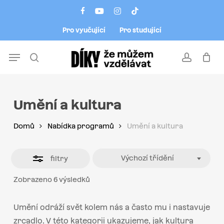
Skip
Menu
facebook
youtube
instagram
tiktok
to
Close
Pro vyučující
Pro studující
main
Filters
content
Menu
search
account
Umění a kultura
Domů
Nabídka programů
Umění a kultura
Výchozí třídění
filtry
Zobrazeno 6 výsledků
Umění odráží svět kolem nás a často mu i nastavuje
zrcadlo. V této kategorii ukazujeme, jak kultura