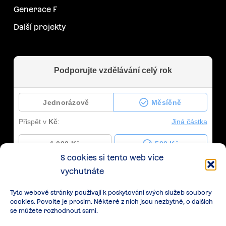
Generace F
Další projekty
S cookies si tento web více
vychutnáte
Tyto webové stránky používají k poskytování svých služeb soubory
cookies. Povolte je prosím. Některé z nich jsou nezbytné, o dalších
se můžete rozhodnout sami.