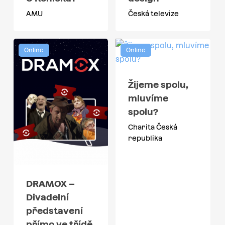
AMU
Česká televize
Online
Online
Žijeme spolu,
mluvíme
spolu?
Charita Česká
republika
DRAMOX –
Divadelní
představení
přímo ve třídě