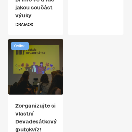
jakou součást
výuky
DRAMOX
Online
Zorganizujte si
vlastní
Devadesátkový
(pub)kvíz!