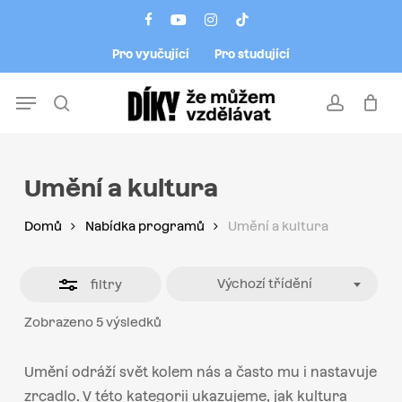
Skip
Menu
facebook
youtube
instagram
tiktok
to
Close
Pro vyučující
Pro studující
main
Filters
content
Menu
search
account
Umění a kultura
Domů
Nabídka programů
Umění a kultura
Výchozí třídění
filtry
Zobrazeno 5 výsledků
Umění odráží svět kolem nás a často mu i nastavuje
zrcadlo. V této kategorii ukazujeme, jak kultura