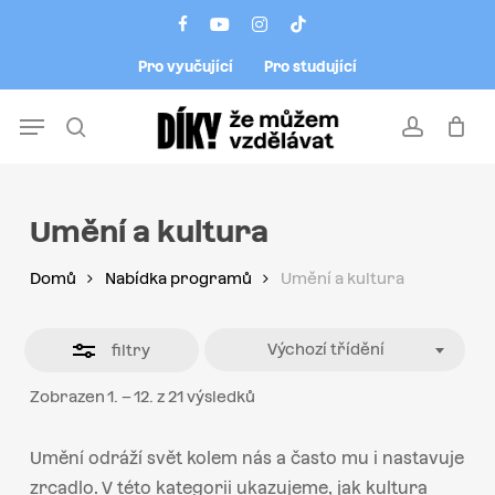
Skip
Menu
facebook
youtube
instagram
tiktok
to
Close
Pro vyučující
Pro studující
main
Filters
content
Menu
search
account
Umění a kultura
Domů
Nabídka programů
Umění a kultura
Výchozí třídění
filtry
Zobrazen 1. – 12. z 21 výsledků
Umění odráží svět kolem nás a často mu i nastavuje
zrcadlo. V této kategorii ukazujeme, jak kultura