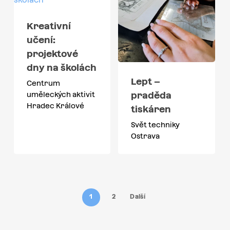
Kreativní
učení:
projektové
dny na školách
Lept –
Centrum
praděda
uměleckých aktivit
Hradec Králové
tiskáren
Svět techniky
Ostrava
1
2
Další