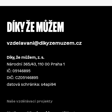
vzdelavani@dikyzemuzem.cz
Díky, že můžem, z. s.
Národní 365/43, 110 00 Praha 1
IČ: 05146895
DIČ: CZ05146895
datová schránka: s4api94
Naše vzdělávací projekty