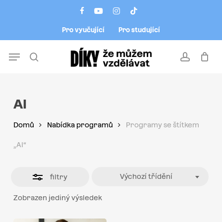
Skip
Menu
facebook
youtube
instagram
tiktok
to
Close
Pro vyučující
Pro studující
main
Filters
content
Menu
search
account
AI
Domů
Nabídka programů
Programy se štítkem
„AI“
Výchozí třídění
filtry
Zobrazen jediný výsledek