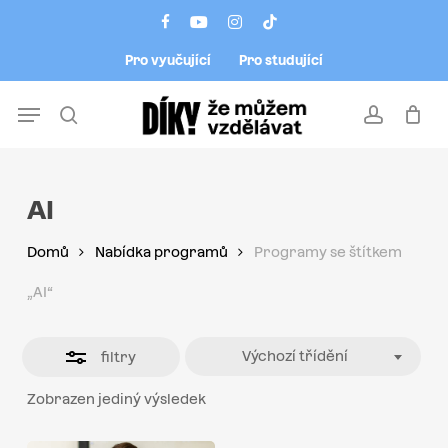
Skip
Menu
facebook
youtube
instagram
tiktok
to
Close
Pro vyučující
Pro studující
main
Filters
content
Menu
search
account
AI
Domů
Nabídka programů
Programy se štítkem
„AI“
Výchozí třídění
filtry
Zobrazen jediný výsledek