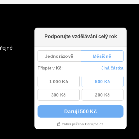
řejné