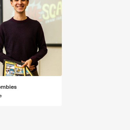
ombies
e