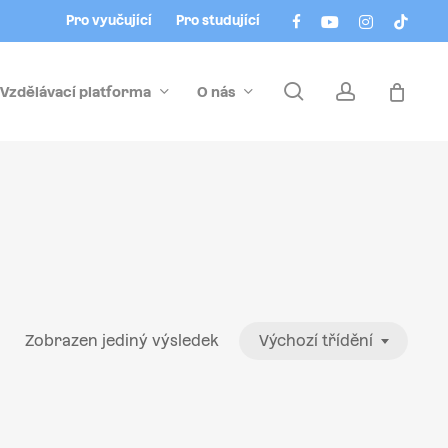
Menu
facebook
youtube
instagram
tiktok
Pro vyučující
Pro studující
search
account
Vzdělávací platforma
O nás
Zobrazen jediný výsledek
Výchozí třídění