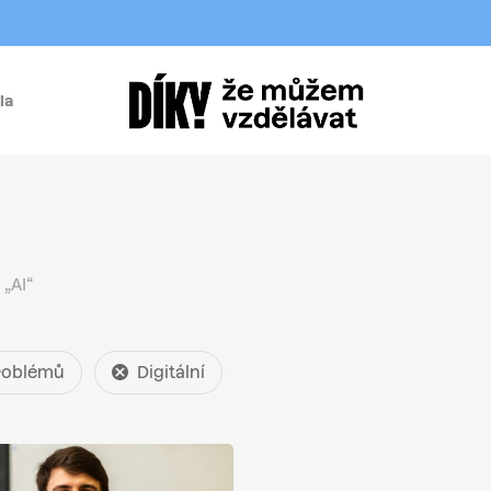
la
í
„AI“
problémů
Digitální