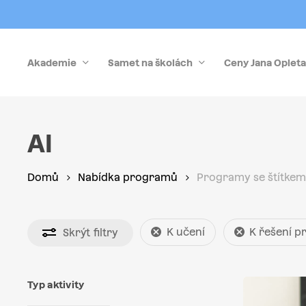
Skip
to
main
Akademie
Samet na školách
Ceny Jana Opleta
content
Stiskněte Enter pro vyhledávání nebo Esc pro zrušen
AI
Domů
Nabídka programů
Programy se štítkem 
K učení
K řešení 
Skrýt
filtry
Typ aktivity