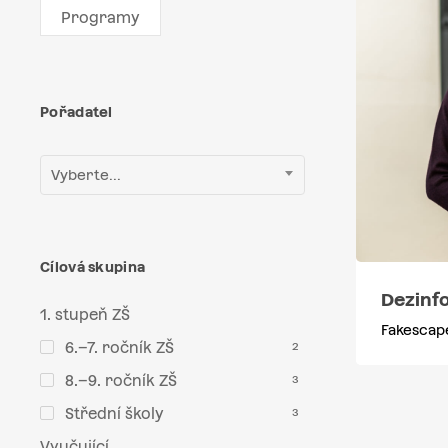
Programy
Pořadatel
Vyberte...
Cílová skupina
Dezinf
1. stupeň ZŠ
Fakescap
6.–7. ročník ZŠ
2
8.–9. ročník ZŠ
3
Střední školy
3
Vyučující