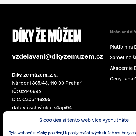
Naše vzdělá
Platforma 
vzdelavani@dikyzemuzem.cz
Samet na š
Akademie D
Díky, že můžem, z. s.
Ceny Jana 
Národní 365/43, 110 00 Praha 1
IČ: 05146895
DIČ: CZ05146895
datová schránka: s4api94
S cookies si tento web více vychutnáte
Tyto webové stránky používají k poskytování svých služeb soubory co