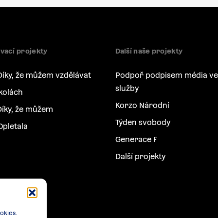
vací projekty
Další naše projekty
Díky, že můžem vzdělávat
Podpoř podpisem média ve
služby
kolách
Korzo Národní
íky, že můžem
Týden svobody
Opletala
Generace F
Další projekty
okies.