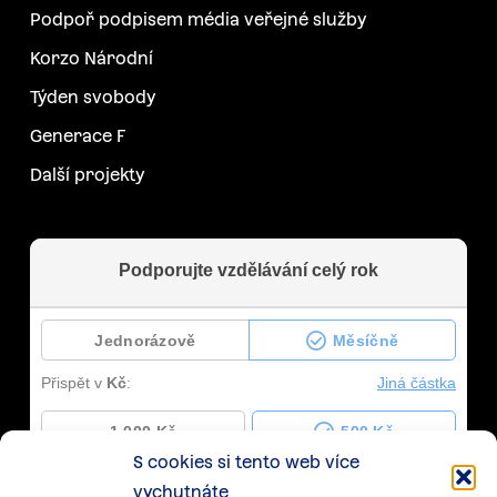
Podpoř podpisem média veřejné služby
Korzo Národní
Týden svobody
Generace F
Další projekty
S cookies si tento web více
vychutnáte