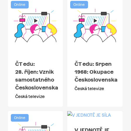
Online
Online
ČT edu:
ČT edu: Srpen
28. říjen: Vznik
1968: Okupace
samostatného
Československa
Československa
Česká televize
Česká televize
Online
V JEDNOTĚ JE