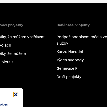
vací projekty
Další naše projekty
Díky, že můžem vzdělávat
Podpoř podpisem média ve
služby
kolách
Korzo Národní
íky, že můžem
Týden svobody
Opletala
Generace F
Další projekty
okies.