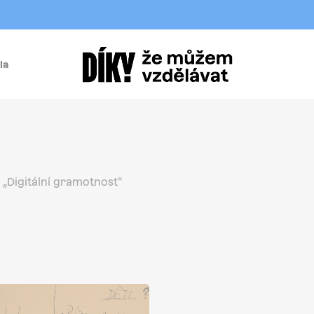
la
í
„Digitální gramotnost“