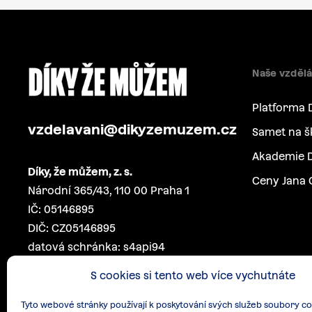
Naše vzdělá
Platforma 
vzdelavani@dikyzemuzem.cz
Samet na š
Akademie D
Díky, že můžem, z. s.
Ceny Jana 
Národní 365/43, 110 00 Praha 1
IČ: 05146895
DIČ: CZ05146895
datová schránka: s4api94
S cookies si tento web více vychutnáte
Tyto webové stránky používají k poskytování svých služeb soubory co