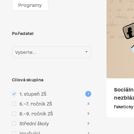
Programy
Pořadatel
Vyberte...
Cílová skupina
Sociální
1. stupeň ZŠ
1
nezbláz
6.–7. ročník ZŠ
3
Faketicky
8.–9. ročník ZŠ
3
Střední školy
2
Vyučující
1