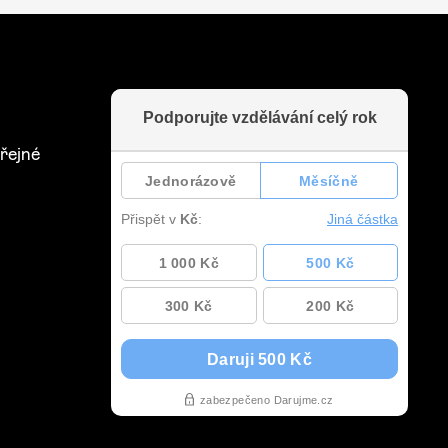
řejné