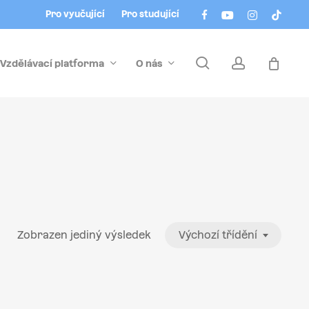
Menu
facebook
youtube
instagram
tiktok
Pro vyučující
Pro studující
search
account
Vzdělávací platforma
O nás
Zobrazen jediný výsledek
Výchozí třídění