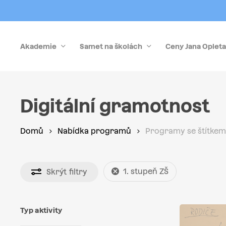
Skip
to
main
Akademie
Samet na školách
Ceny Jana Opleta
content
Stiskněte Enter pro vyhledávání nebo Esc pro zrušen
Digitální gramotnost
Domů
Nabídka programů
Programy se štítkem 
1. stupeň ZŠ
Skrýt
filtry
Typ aktivity