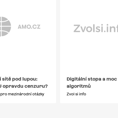
í sítě pod lupou:
Digitální stopa a moc
U opravdu cenzuru?
algoritmů
 pro mezinárodní otázky
Zvol si info