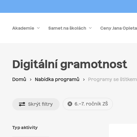
Skip
to
main
Akademie
Samet na školách
Ceny Jana Opleta
content
Stiskněte Enter pro vyhledávání nebo Esc pro zrušen
Digitální gramotnost
Domů
Nabídka programů
Programy se štítkem 
6.–7. ročník ZŠ
Skrýt
filtry
Typ aktivity