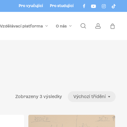
Menu
facebook
youtube
instagram
tiktok
Pro vyučující
Pro studující
search
account
Vzdělávací platforma
O nás
Zobrazeny 3 výsledky
Výchozí třídění