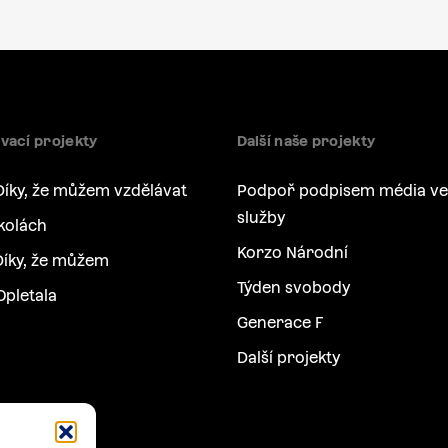
vací projekty
Další naše projekty
Díky, že můžem vzdělávat
Podpoř podpisem média ve
služby
kolách
Korzo Národní
íky, že můžem
Týden svobody
Opletala
Generace F
Další projekty