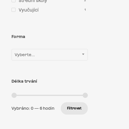
Střední školy
2
Vyučující
1
Forma
Vyberte...
Délka trvání
Vybráno:
0
—
6
hodin
Filtrovat