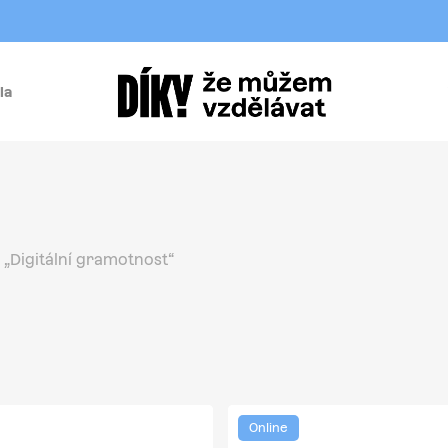
la
í
„Digitální gramotnost“
Online