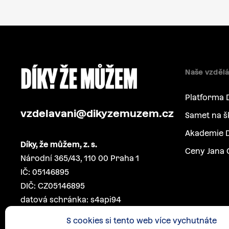
Naše vzdělá
Platforma 
vzdelavani@dikyzemuzem.cz
Samet na š
Akademie D
Díky, že můžem, z. s.
Ceny Jana 
Národní 365/43, 110 00 Praha 1
IČ: 05146895
DIČ: CZ05146895
datová schránka: s4api94
S cookies si tento web více vychutnáte