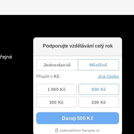
řejné