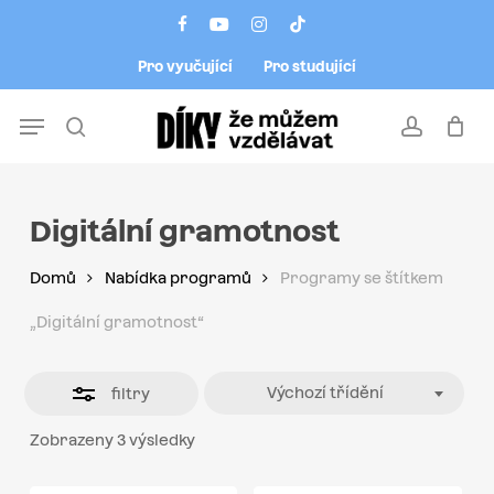
Skip
Menu
facebook
youtube
instagram
tiktok
to
Close
Pro vyučující
Pro studující
main
Filters
content
Menu
search
account
Digitální gramotnost
Domů
Nabídka programů
Programy se štítkem
„Digitální gramotnost“
Výchozí třídění
filtry
Zobrazeny 3 výsledky