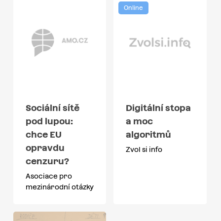
Online
Sociální sítě
Digitální stopa
pod lupou:
a moc
chce EU
algoritmů
opravdu
Zvol si info
cenzuru?
Asociace pro
mezinárodní otázky