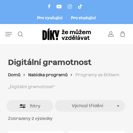
Skip
Menu
facebook
youtube
instagram
tiktok
to
Close
Pro vyučující
Pro studující
main
Filters
content
Menu
search
account
Digitální gramotnost
Domů
Nabídka programů
Programy se štítkem
„Digitální gramotnost“
Výchozí třídění
filtry
Zobrazeny 2 výsledky