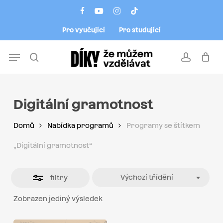
Skip
Menu
facebook
youtube
instagram
tiktok
to
Close
Pro vyučující
Pro studující
main
Filters
content
Menu
search
account
Digitální gramotnost
Domů
Nabídka programů
Programy se štítkem
„Digitální gramotnost“
Výchozí třídění
filtry
Zobrazen jediný výsledek