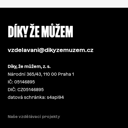
vzdelavani@dikyzemuzem.cz
Díky, že můžem, z. s.
Národní 365/43, 110 00 Praha 1
IČ: 05146895
DIČ: CZ05146895
datová schránka: s4api94
Naše vzdělávací projekty