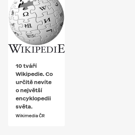
10 tváří
Wikipedie. Co
určitě nevíte
o největší
encyklopedii
světa.
Wikimedia ČR