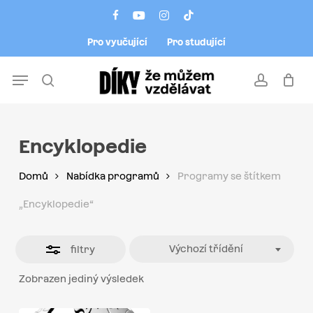
Skip
Menu
facebook
youtube
instagram
tiktok
to
Close
Pro vyučující
Pro studující
main
Filters
content
Menu
search
account
Encyklopedie
Domů
Nabídka programů
Programy se štítkem
„Encyklopedie“
Výchozí třídění
filtry
Zobrazen jediný výsledek