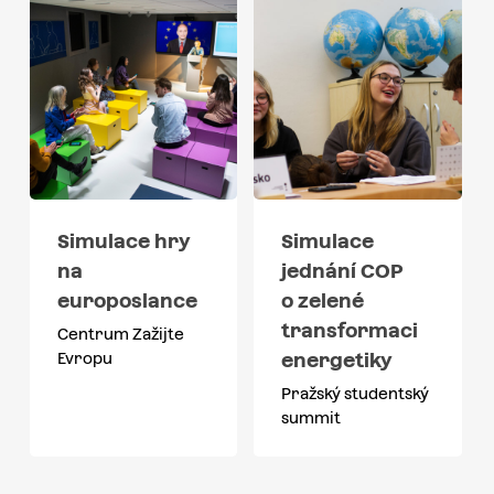
Simulace hry
Simulace
na
jednání COP
europoslance
o zelené
transformaci
Centrum Zažijte
energetiky
Evropu
Pražský studentský
summit