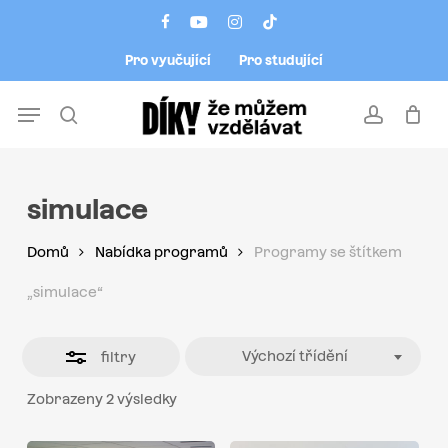
Skip
Menu
facebook
youtube
instagram
tiktok
to
Close
Pro vyučující
Pro studující
main
Filters
content
Menu
search
account
simulace
Domů
Nabídka programů
Programy se štítkem
„simulace“
Výchozí třídění
filtry
Zobrazeny 2 výsledky