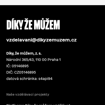
vzdelavani@dikyzemuzem.cz
Díky, že můžem, z. s.
Národní 365/43, 110 00 Praha 1
IČ: 05146895
DIČ: CZ05146895
datová schránka: s4api94
Naše vzdělávací projekty