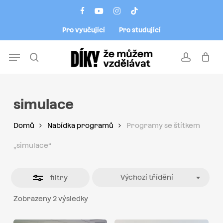
Skip
Menu
facebook
youtube
instagram
tiktok
to
Close
Pro vyučující
Pro studující
main
Filters
content
Menu
search
account
simulace
Domů
Nabídka programů
Programy se štítkem
„simulace“
Výchozí třídění
filtry
Zobrazeny 2 výsledky