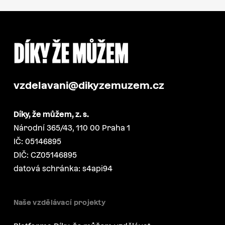
vzdelavani@dikyzemuzem.cz
Díky, že můžem, z. s.
Národní 365/43, 110 00 Praha 1
IČ: 05146895
DIČ: CZ05146895
datová schránka: s4api94
Naše vzdělávací projekty