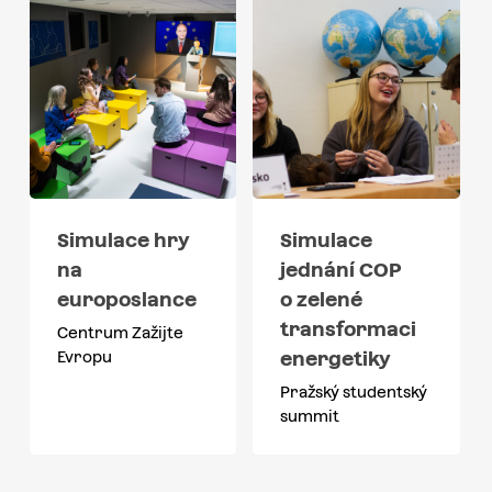
Simulace hry
Simulace
na
jednání COP
europoslance
o zelené
transformaci
Centrum Zažijte
energetiky
Evropu
Pražský studentský
summit