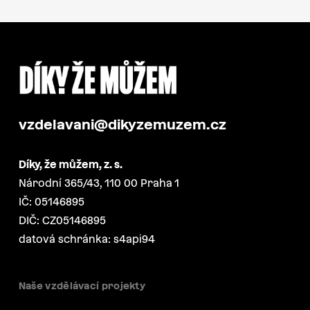
vzdelavani@dikyzemuzem.cz
Díky, že můžem, z. s.
Národní 365/43, 110 00 Praha 1
IČ: 05146895
DIČ: CZ05146895
datová schránka: s4api94
Naše vzdělávací projekty