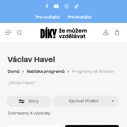
Skip
Menu
facebook
youtube
instagram
tiktok
to
Close
Pro vyučující
Pro studující
main
Filters
content
Menu
search
account
Václav Havel
Domů
Nabídka programů
Programy se štítkem
„Václav Havel“
Výchozí třídění
filtry
Zobrazeny 4 výsledky