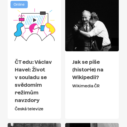
Online
ČT edu: Václav
Jak se píše
Havel: Život
(historie) na
v souladu se
Wikipedii?
svědomím
Wikimedia ČR
režimům
navzdory
Česká televize