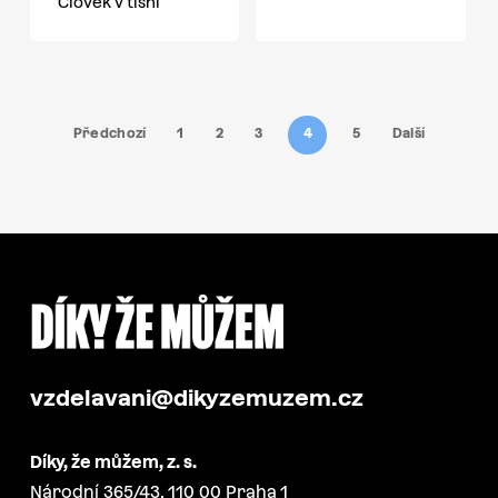
Člověk v tísni
Předchozí
1
2
3
4
5
Další
vzdelavani@dikyzemuzem.cz
Díky, že můžem, z. s.
Národní 365/43, 110 00 Praha 1