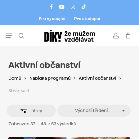
Skip
Menu
facebook
youtube
instagram
tiktok
to
Close
Pro vyučující
Pro studující
main
Filters
content
Menu
search
account
Aktivní občanství
Domů
Nabídka programů
Aktivní občanství
Stránka 4
Výchozí třídění
filtry
Zobrazen 37. – 48. z 53 výsledků