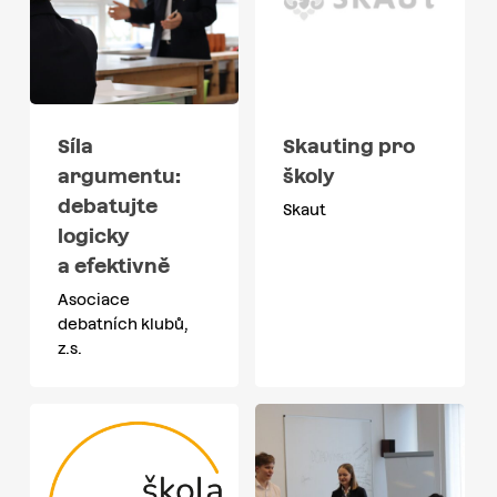
Síla
Skauting pro
argumentu:
školy
debatujte
Skaut
logicky
a efektivně
Asociace
debatních klubů,
z.s.