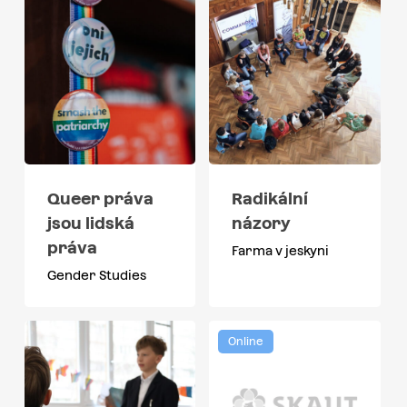
Queer práva
Radikální
jsou lidská
názory
práva
Farma v jeskyni
Gender Studies
Online