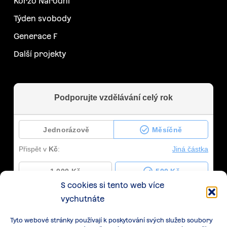
Korzo Národní
Týden svobody
Generace F
Další projekty
S cookies si tento web více
vychutnáte
Tyto webové stránky používají k poskytování svých služeb soubory