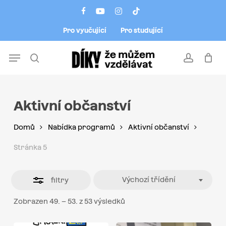
Skip
Menu
facebook
youtube
instagram
tiktok
to
Close
Pro vyučující
Pro studující
main
Filters
content
Menu
search
account
Aktivní občanství
Domů
Nabídka programů
Aktivní občanství
Stránka 5
Výchozí třídění
filtry
Zobrazen 49. – 53. z 53 výsledků