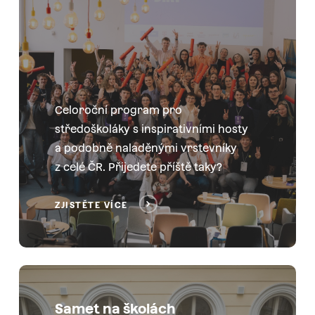
Celoroční program pro
středoškoláky s inspirativními hosty
a podobně naladěnými vrstevníky
z celé ČR. Přijedete příště taky?
ZJISTĚTE VÍCE
Samet na školách