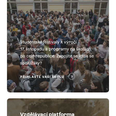
Studentské festivaly k výročí
17. listopadu a programy na školách
po celé republice. Zapojíte se letos se
spolužáky?
PŘIHLASTE VAŠI ŠKOLU
Vzdělávací platforma