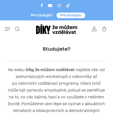
Skip
Menu
facebook
youtube
instagram
tiktok
to
Pro vyučující
Pro studující
main
content
Menu
search
account
Studujete?
Na webu
Díky, že můžem vzdělávat
najdete vše: od
jednorázových workshopů s odborníky až
po celoroční vzdělávací programy. Učení totiž
může být opravdu smysluplné, pokud se zaměřuje
na to, co vás zajímá, baví a co využijete v reálném
životě. Pomůžeme vám lépe se vyznat v aktuálních
tématech a lidskoprávních a demokratických