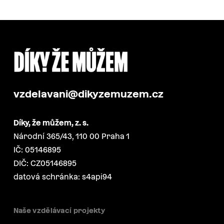
vzdelavani@dikyzemuzem.cz
Díky, že můžem, z. s.
Národní 365/43, 110 00 Praha 1
IČ: 05146895
DIČ: CZ05146895
datová schránka: s4api94
Naše vzdělávací projekty