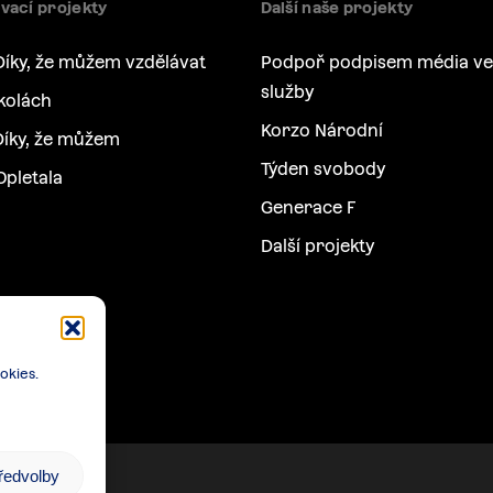
vací projekty
Další naše projekty
Díky, že můžem vzdělávat
Podpoř podpisem média ve
služby
kolách
Korzo Národní
íky, že můžem
Týden svobody
Opletala
Generace F
Další projekty
okies.
předvolby