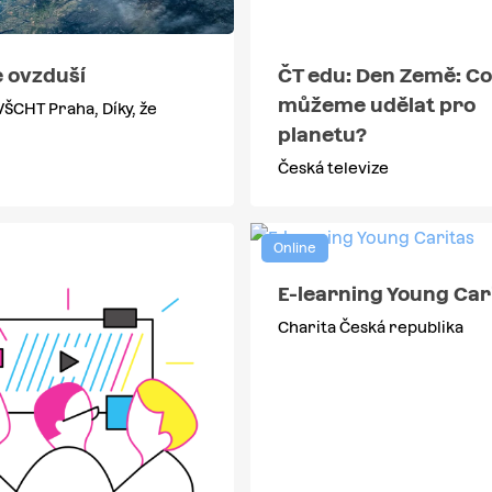
 ovzduší
ČT edu: Den Země: C
můžeme udělat pro
VŠCHT Praha, Díky, že
planetu?
Česká televize
Online
E-learning Young Car
Charita Česká republika