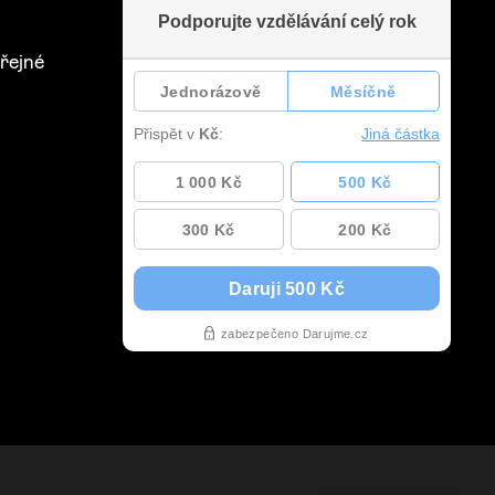
řejné