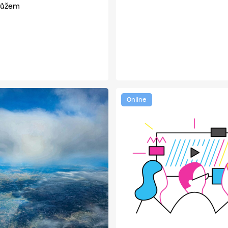
 můžem
Online