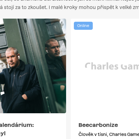
á stojí za to zkoušet. I malé kroky mohou přispět k velké z
Online
alendárium:
Beecarbonize
yl
Člověk v tísni, Charles Gam