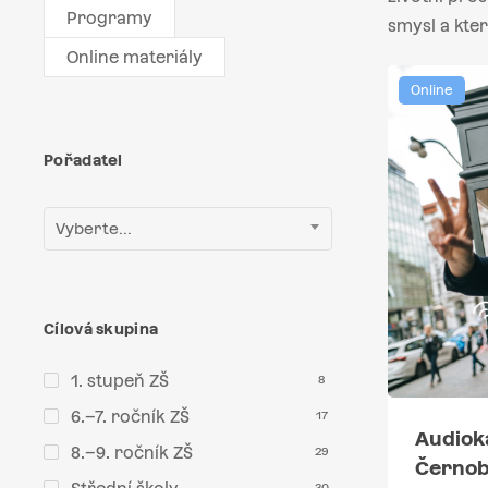
Programy
smysl a kter
Online materiály
Online
Pořadatel
Vyberte...
Cílová skupina
1. stupeň ZŠ
8
6.–7. ročník ZŠ
17
Audiok
8.–9. ročník ZŠ
29
Černob
30