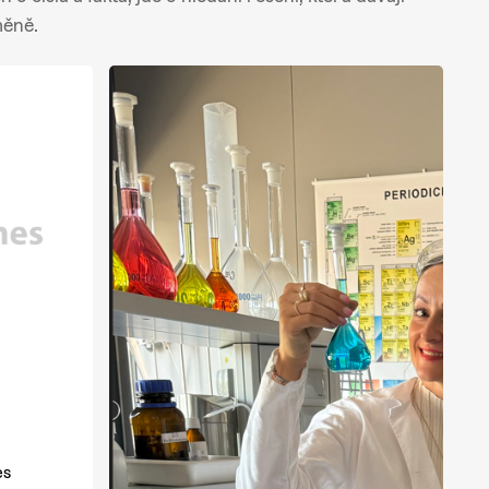
měně.
es