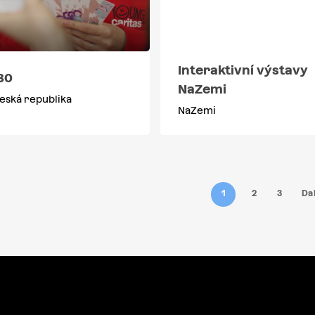
Interaktivní výstavy
30
NaZemi
eská republika
NaZemi
1
2
3
Dal