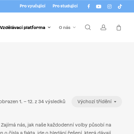
Menu
facebook
youtube
instagram
tiktok
Pro vyučující
Pro studující
search
account
Vzdělávací platforma
O nás
obrazen 1. – 12. z 34 výsledků
Výchozí třídění
. Zajímá nás, jak naše každodenní volby působí na
o čísla a fakta, jde o hledání řešení, která dávají