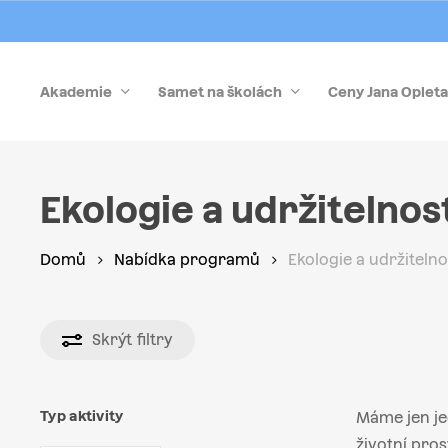
Skip
to
main
Akademie
Samet na školách
Ceny Jana Opleta
content
Stiskněte Enter pro vyhledávání nebo Esc pro zrušen
Ekologie a udržitelnos
Domů
Nabídka programů
Ekologie a udržitelno
Skrýt
filtry
Typ aktivity
Máme jen je
životní pros