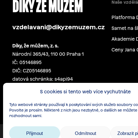
Naše vzdělá
Platforma 
vzdelavani@dikyzemuzem.cz
Samet na š
Akademie D
Díky, že můžem, z. s.
Ceny Jana 
Národní 365/43, 110 00 Praha 1
IČ: 05146895
DIČ: CZ05146895
datová schránka: s4api94
S cookies si tento web více vychutnáte
Tyto webové stránky používají k poskytování svých služeb soubory co
Povolte je prosím. Některé z nich jsou nezbytné, o dalších se můžete
rozhodnout sami.
Přijmout
Odmítnout
Zobrazit 