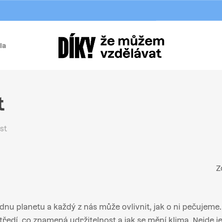
la
í
t
st
Z
dnu planetu a každý z nás může ovlivnit, jak o ni pečujeme
tředí, co znamená udržitelnost a jak se mění klima. Nejde jen 