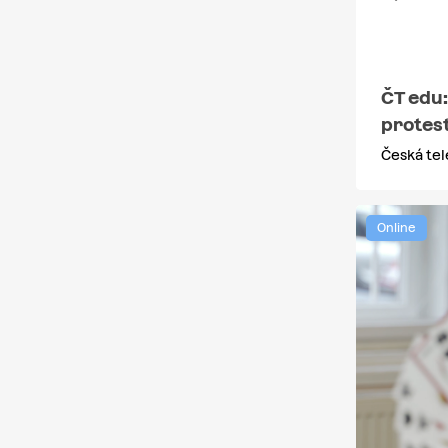
ČT edu:
protest
Česká tel
Online