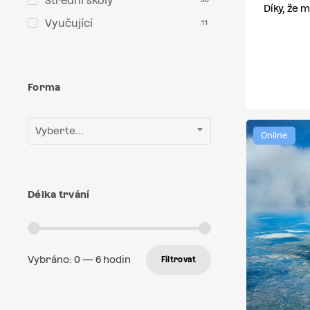
Střední školy
Díky, že
Vyučující
11
Forma
Vyberte...
Online
Délka trvání
Vybráno:
0
—
6
hodin
Filtrovat