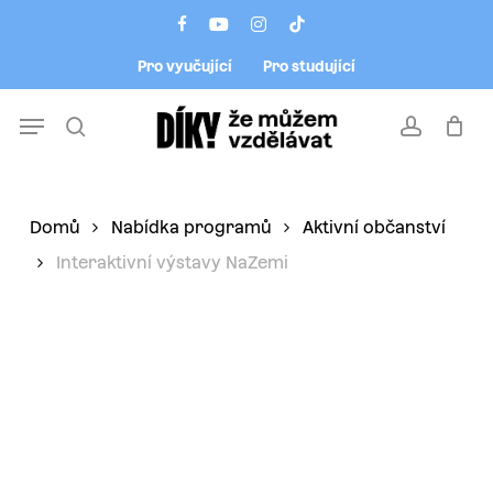
Skip
Menu
facebook
youtube
instagram
tiktok
to
Pro vyučující
Pro studující
main
content
Menu
search
account
Domů
Nabídka programů
Aktivní občanství
Interaktivní výstavy NaZemi