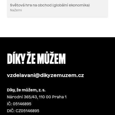
Světová hra na obchod (globální ekonomika)
NaZemi
vzdelavani@dikyzemuzem.cz
Díky, že můžem, z. s.
Národní 365/43, 110 00 Praha 1
IČ: 05146895
DIČ: CZ05146895