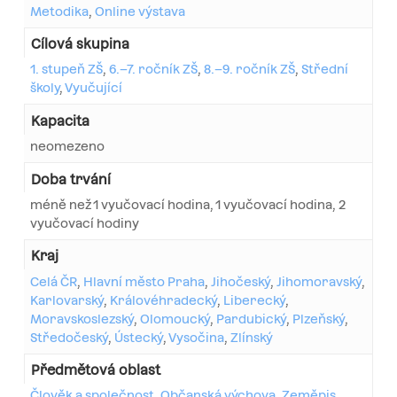
Metodika
,
Online výstava
Cílová skupina
1. stupeň ZŠ
,
6.–7. ročník ZŠ
,
8.–9. ročník ZŠ
,
Střední
školy
,
Vyučující
Kapacita
neomezeno
Doba trvání
méně než 1 vyučovací hodina, 1 vyučovací hodina, 2
vyučovací hodiny
Kraj
Celá ČR
,
Hlavní město Praha
,
Jihočeský
,
Jihomoravský
,
Karlovarský
,
Královéhradecký
,
Liberecký
,
Moravskoslezský
,
Olomoucký
,
Pardubický
,
Plzeňský
,
Středočeský
,
Ústecký
,
Vysočina
,
Zlínský
Předmětová oblast
Člověk a společnost
,
Občanská výchova
,
Zeměpis