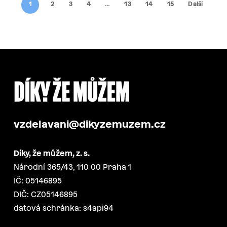
1
2
3
4
…
13
14
15
Další
vzdelavani@dikyzemuzem.cz
Díky, že můžem, z. s.
Národní 365/43, 110 00 Praha 1
IČ: 05146895
DIČ: CZ05146895
datová schránka: s4api94