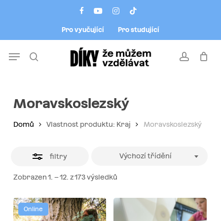
Skip
Menu
facebook
youtube
instagram
tiktok
to
Close
Pro vyučující
Pro studující
main
Filters
content
Menu
search
account
Moravskoslezský
Domů
Vlastnost produktu: Kraj
Moravskoslezský
Výchozí třídění
filtry
Zobrazen 1. – 12. z 173 výsledků
Online