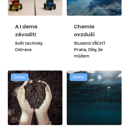
A I deme
Chemie
závodit!
ovzduší
Svět techniky
Studenti VŠCHT
Ostrava
Praha, Díky, že
můžem
Online
Online