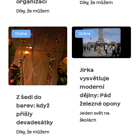
organizací
Díky, že můžem
Díky, že můžem
Online
Online
Jirka
vysvětluje
moderní
dějiny: Pád
Z šedi do
železné opony
barev: když
Jeden svět na
přišly
školách
devadesátky
Díky, že můžem