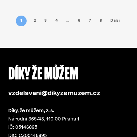
1
2
3
4
…
6
7
8
Další
vzdelavani@dikyzemuzem.cz
Díky, že můžem, z. s.
Národní 365/43, 110 00 Praha 1
IČ: 05146895
DIČ: CZ05146895