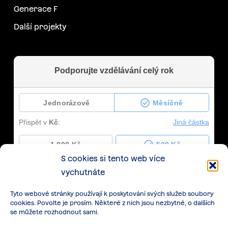
Generace F
Další projekty
S cookies si tento web více
vychutnáte
Tyto webové stránky používají k poskytování svých služeb soubory
cookies. Povolte je prosím. Některé z nich jsou nezbytné, o dalších
se můžete rozhodnout sami.