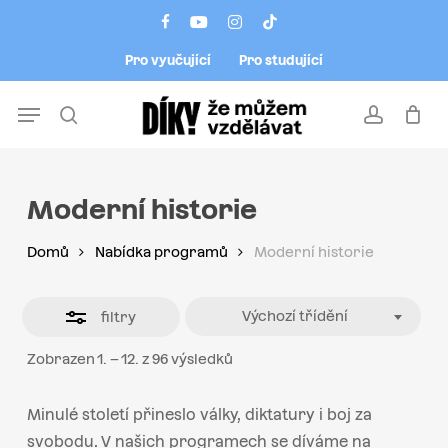
Skip
Menu
facebook
youtube
instagram
tiktok
to
Close
Pro vyučující
Pro studující
main
Filters
content
Menu
search
account
Moderní historie
Domů
Nabídka programů
Moderní historie
Výchozí třídění
filtry
Zobrazen 1. – 12. z 96 výsledků
Minulé století přineslo války, diktatury i boj za
svobodu. V našich programech se díváme na