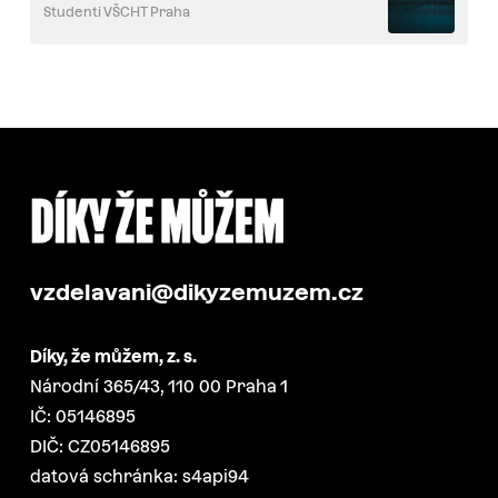
Studenti VŠCHT Praha
vzdelavani@dikyzemuzem.cz
Díky, že můžem, z. s.
Národní 365/43, 110 00 Praha 1
IČ: 05146895
DIČ: CZ05146895
datová schránka: s4api94