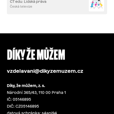
ČT edu: Lidská práva
Česká televize
vzdelavani@dikyzemuzem.cz
Díky, že můžem, z. s.
Národní 365/43, 110 00 Praha 1
IČ: 05146895
DIČ: CZ05146895
datová schránka: s4api94