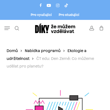
Skip
Menu
facebook
youtube
instagram
tiktok
to
Pro vyučující
Pro studující
main
content
Menu
search
account
Domů
Nabídka programů
Ekologie a
udržitelnost
ČT edu: Den Země: Co můžeme
udělat pro planetu?