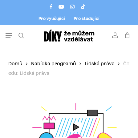
Skip
Menu
facebook
youtube
instagram
tiktok
to
Pro vyučující
Pro studující
main
content
Menu
search
account
Domů
Nabídka programů
Lidská práva
ČT
edu: Lidská práva