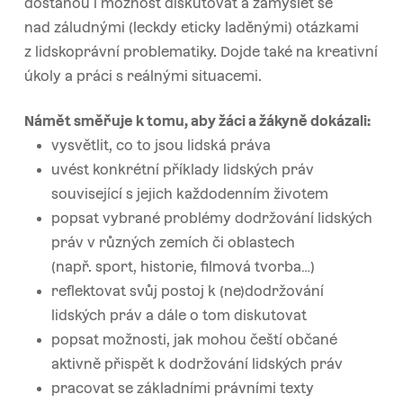
dostanou i možnost diskutovat a zamýšlet se
nad záludnými (leckdy eticky laděnými) otázkami
z lidskoprávní problematiky. Dojde také na kreativní
úkoly a práci s reálnými situacemi.
Námět směřuje k tomu, aby žáci a žákyně dokázali:
vysvětlit, co to jsou lidská práva
uvést konkrétní příklady lidských práv
související s jejich každodenním životem
popsat vybrané problémy dodržování lidských
práv v různých zemích či oblastech
(např. sport, historie, filmová tvorba…)
reflektovat svůj postoj k (ne)dodržování
lidských práv a dále o tom diskutovat
popsat možnosti, jak mohou čeští občané
aktivně přispět k dodržování lidských práv
pracovat se základními právními texty