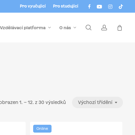
Menu
facebook
youtube
instagram
tiktok
Pro vyučující
Pro studující
search
account
Vzdělávací platforma
O nás
obrazen 1. – 12. z 30 výsledků
Výchozí třídění
Online