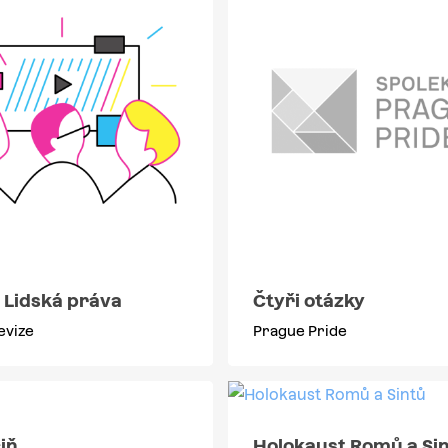
 Lidská práva
Čtyři otázky
evize
Prague Pride
iň
Holokaust Romů a Si