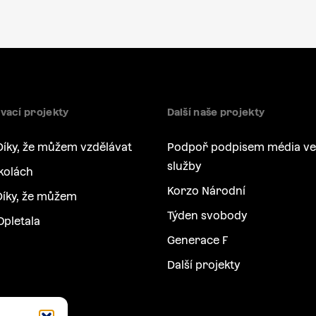
vací projekty
Další naše projekty
Díky, že můžem vzdělávat
Podpoř podpisem média ve
služby
kolách
Korzo Národní
íky, že můžem
Týden svobody
Opletala
Generace F
Další projekty