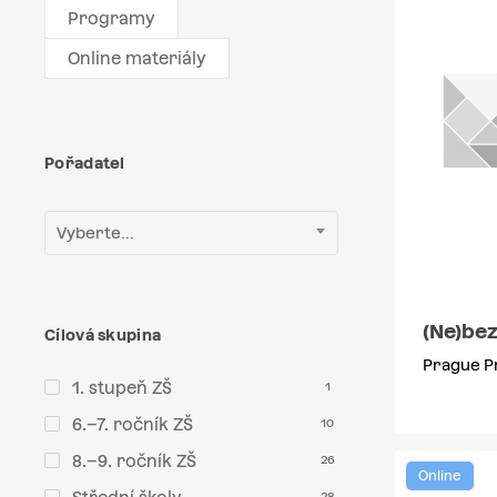
Programy
Online materiály
Pořadatel
Vyberte...
(Ne)be
Cílová skupina
Prague P
1. stupeň ZŠ
1
6.–7. ročník ZŠ
10
8.–9. ročník ZŠ
26
Online
28