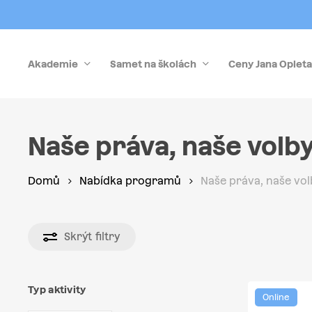
Skip
to
main
Akademie
Samet na školách
Ceny Jana Opleta
content
Stiskněte Enter pro vyhledávání nebo Esc pro zrušen
Naše práva, naše volb
Domů
Nabídka programů
Naše práva, naše vol
Skrýt
filtry
Typ aktivity
Online