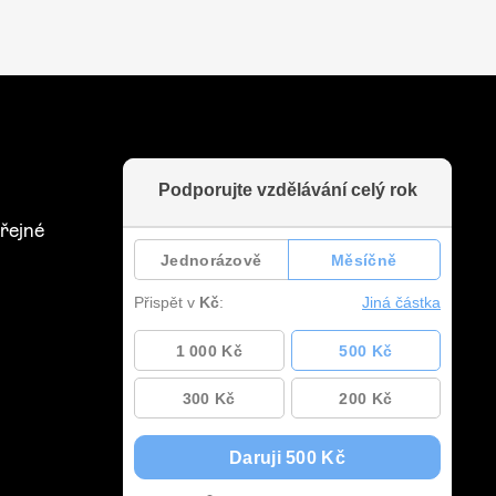
řejné