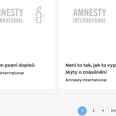
n psaní dopisů
Není to tak, jak to vy
Mýty o znásilnění
International
Amnesty International
1
2
3
Dal