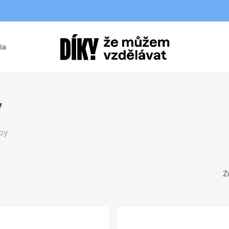
la
í
y
by
Z