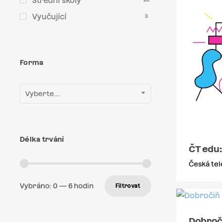
Střední školy
Vyučující
3
Forma
Vyberte...
Délka trvání
ČT edu:
Česká tel
Vybráno:
0
—
6
hodin
Filtrovat
Dobroč