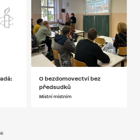
padá:
O bezdomovectví bez
předsudků
Místní místním
ší