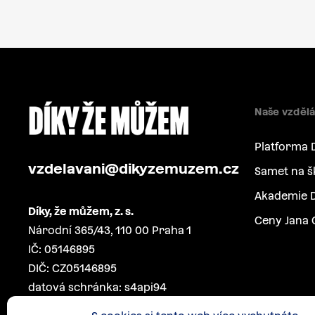
Naše vzdělá
Platforma 
vzdelavani@dikyzemuzem.cz
Samet na š
Akademie D
Díky, že můžem, z. s.
Ceny Jana 
Národní 365/43, 110 00 Praha 1
IČ: 05146895
DIČ: CZ05146895
datová schránka: s4api94