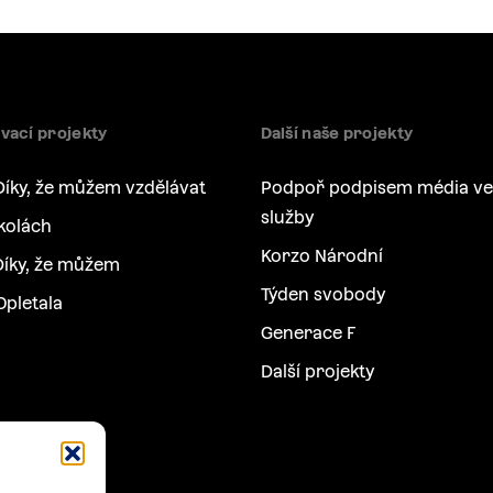
vací projekty
Další naše projekty
Díky, že můžem vzdělávat
Podpoř podpisem média ve
služby
kolách
Korzo Národní
íky, že můžem
Týden svobody
Opletala
Generace F
Další projekty