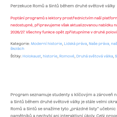
Perzekuce Romů a Sintů během druhé světové války
Poptání programů s lektory prostřednictvím naší platfor
nedostupné, připravujeme však aktualizovanou nabídku na
2026/27. Všechny funkce opět zpřístupníme v druhé polov
Kategorie:
Moderní historie
,
Lidská práva
,
Naše práva, naš
školách
Štítky:
Holokaust
,
historie
,
Romové
,
Druhá světová válka
,
S
Program seznamuje studenty s klíčovým a zároveň 
a Sintů během druhé světové války je stále velmi o
Romů a Sintů se snažíme tyto „prázdné listy“ učebnic
pamětníků a nechybí ani interaktivní úkoly. Celý pr