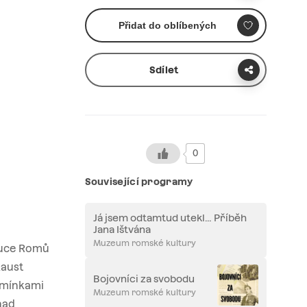
Přidat do oblíbených
Sdílet
0
Související programy
Já jsem odtamtud utekl… Příběh
Jana Ištvána
Muzeum romské kultury
kuce Romů
kaust
Bojovníci za svobodu
pomínkami
Muzeum romské kultury
nad