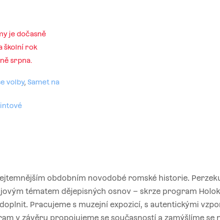
my je dočasně
 školní rok
ině srpna.
e volby
,
Samet na
intové
nejtemnějším obdobním novodobé romské historie. Perze
krajovým tématem dějepisných osnov – skrze program Holo
 doplnit. Pracujeme s muzejní expozicí, s autentickými vz
ogram v závěru propojujeme se současností a zamýšlíme se 