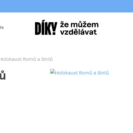
la
í
Holokaust Romů a Sintů
tů