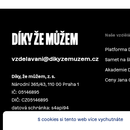
Naše vzdělá
Platforma 
vzdelavani@dikyzemuzem.cz
Samet na š
Akademie D
Díky, že můžem, z. s.
Ceny Jana 
Národní 365/43, 110 00 Praha 1
IČ: 05146895
DIČ: CZ05146895
datová schránka: s4api94
S cookies si tento web více vychutnáte