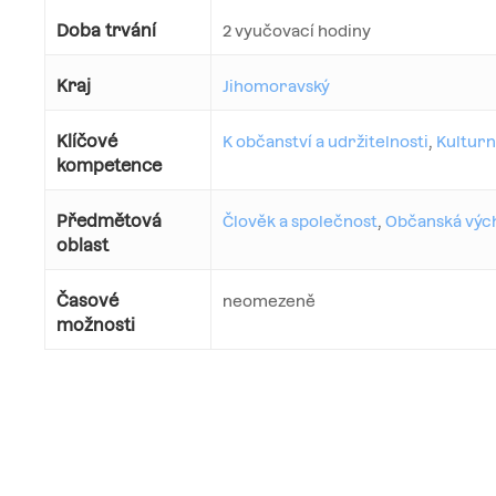
Doba trvání
2 vyučovací hodiny
Kraj
Jihomoravský
Klíčové
K občanství a udržitelnosti
,
Kulturn
kompetence
Předmětová
Člověk a společnost
,
Občanská výc
oblast
Časové
neomezeně
možnosti