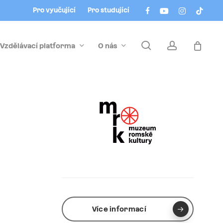
Menu
facebook
youtube
instagram
tiktok
Pro vyučující
Pro studující
search
account
Vzdělávací platforma
O nás
Více informací