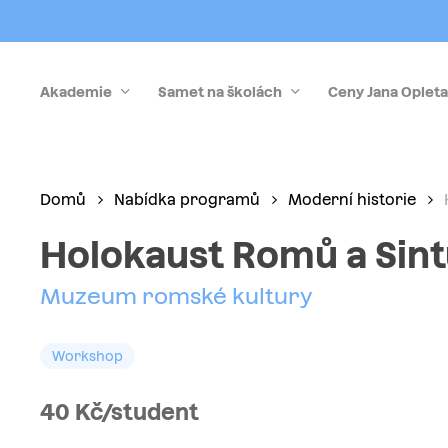
Skip
to
main
Akademie
Samet na školách
Ceny Jana Opleta
content
Stiskněte Enter pro vyhledávání nebo Esc pro zrušen
Domů
Nabídka programů
Moderní historie
Holokaust Romů a Sin
Muzeum romské kultury
Workshop
40 Kč/student