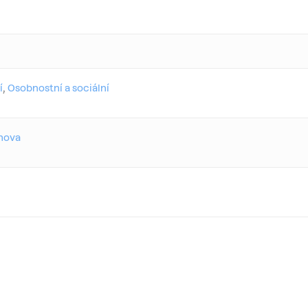
í
,
Osobnostní a sociální
hova