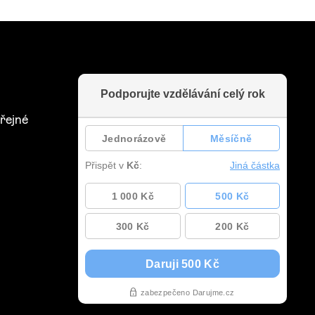
řejné