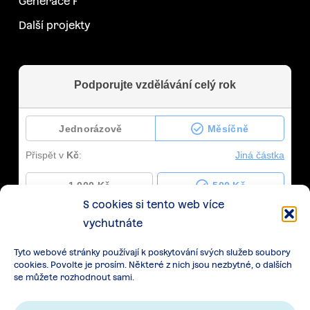
Generace F
Další projekty
S cookies si tento web více
vychutnáte
Tyto webové stránky používají k poskytování svých služeb soubory
cookies. Povolte je prosím. Některé z nich jsou nezbytné, o dalších
se můžete rozhodnout sami.