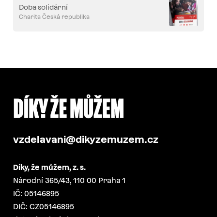
Doba solidární
Charita Česká republika
vzdelavani@dikyzemuzem.cz
Díky, že můžem, z. s.
Národní 365/43, 110 00 Praha 1
IČ: 05146895
DIČ: CZ05146895