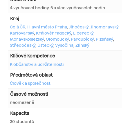
4 vyučovací hodiny, 6 a více vyučovacích hodin
Kraj
Celá ČR
,
Hlavní město Praha
,
Jihočeský
,
Jihomoravský
,
Karlovarský
,
Královéhradecký
,
Liberecký
,
Moravskoslezský
,
Olomoucký
,
Pardubický
,
Plzeňský
,
Středočeský
,
Ústecký
,
Vysočina
,
Zlínský
Klíčové kompetence
K občanství a udržitelnosti
Předmětová oblast
Člověk a společnost
Časové možnosti
neomezeně
Kapacita
30 studentů