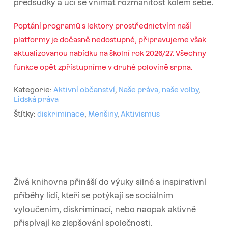
předsudky a učí se vnímat rozmanitost kolem sebe.
Poptání programů s lektory prostřednictvím naší
platformy je dočasně nedostupné, připravujeme však
aktualizovanou nabídku na školní rok 2026/27. Všechny
funkce opět zpřístupníme v druhé polovině srpna.
Kategorie:
Aktivní občanství
,
Naše práva, naše volby
,
Lidská práva
Štítky:
diskriminace
,
Menšiny
,
Aktivismus
Živá knihovna přináší do výuky silné a inspirativní
příběhy lidí, kteří se potýkají se sociálním
vyloučením, diskriminací, nebo naopak aktivně
přispívají ke zlepšování společnosti.