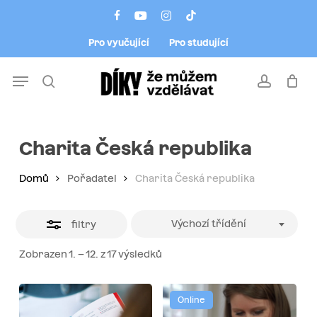
Skip
Menu
facebook
youtube
instagram
tiktok
to
Close
Pro vyučující
Pro studující
main
Filters
content
Menu
search
account
Charita Česká republika
Domů
Pořadatel
Charita Česká republika
Výchozí třídění
filtry
Zobrazen 1. – 12. z 17 výsledků
Online