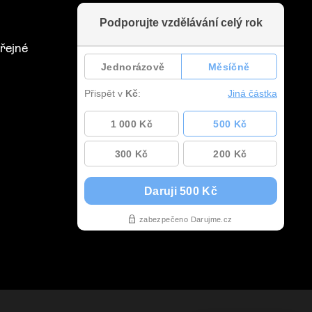
řejné