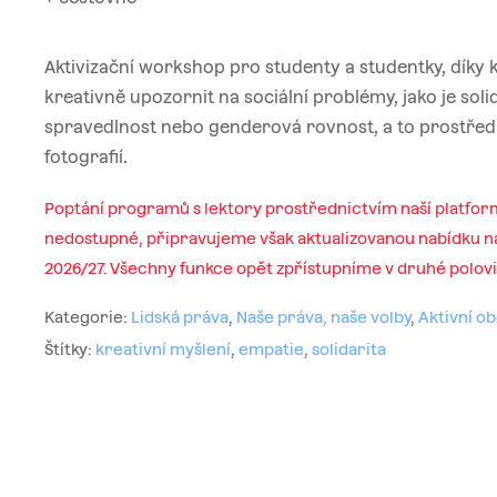
Aktivizační workshop pro studenty a studentky, dík
kreativně upozornit na sociální problémy, jako je solid
spravedlnost nebo genderová rovnost, a to prostřed
fotografií.
Poptání programů s lektory prostřednictvím naší platfor
nedostupné, připravujeme však aktualizovanou nabídku na
2026/27. Všechny funkce opět zpřístupníme v druhé polov
Kategorie:
Lidská práva
,
Naše práva, naše volby
,
Aktivní o
Štítky:
kreativní myšlení
,
empatie
,
solidarita