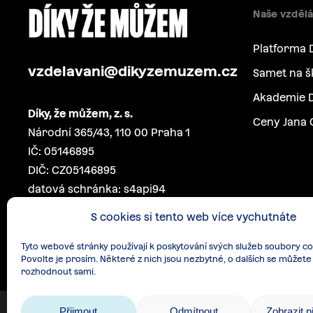
Naše vzdělá
Platforma 
vzdelavani@dikyzemuzem.cz
Samet na š
Akademie D
Díky, že můžem, z. s.
Ceny Jana 
Národní 365/43, 110 00 Praha 1
IČ: 05146895
DIČ: CZ05146895
datová schránka: s4api94
S cookies si tento web více vychutnáte
Tyto webové stránky používají k poskytování svých služeb soubory co
Povolte je prosím. Některé z nich jsou nezbytné, o dalších se můžete
rozhodnout sami.
Přijmout
Odmítnout
Zobrazit 