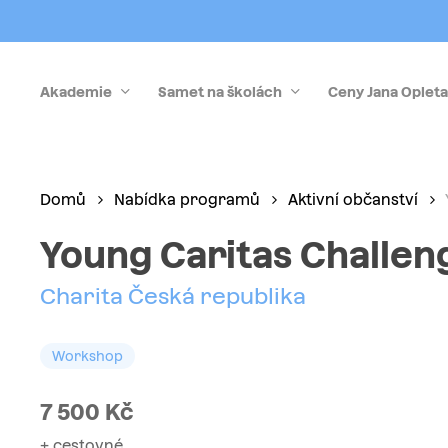
Skip
to
main
Akademie
Samet na školách
Ceny Jana Opleta
content
Stiskněte Enter pro vyhledávání nebo Esc pro zrušen
Domů
Nabídka programů
Aktivní občanství
Young Caritas Challen
Charita Česká republika
Workshop
7 500
Kč
+ cestovné