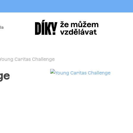
la
í
Young Caritas Challenge
ge