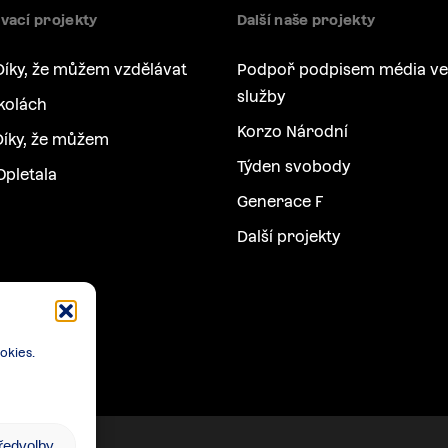
vací projekty
Další naše projekty
Díky, že můžem vzdělávat
Podpoř podpisem média ve
služby
kolách
Korzo Národní
íky, že můžem
Týden svobody
Opletala
Generace F
Další projekty
okies.
předvolby