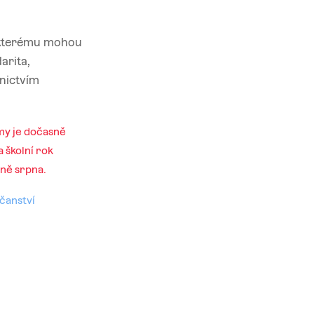
y kterému mohou
arita,
nictvím
my je dočasně
 školní rok
ině srpna.
bčanství