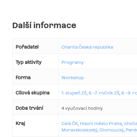
Další informace
Pořadatel
Charita Česká republika
Typ aktivity
Programy
Forma
Workshop
Cílová skupina
1. stupeň ZŠ
,
6.–7. ročník ZŠ
,
8.–9. r
Doba trvání
4 vyučovací hodiny
Kraj
Celá ČR
,
Hlavní město Praha
,
Jihoč
Moravskoslezský
,
Olomoucký
,
Pard