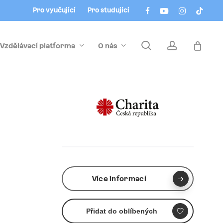
Menu
facebook
youtube
instagram
tiktok
Pro vyučující
Pro studující
search
account
Vzdělávací platforma
O nás
Více informací
Přidat do oblíbených