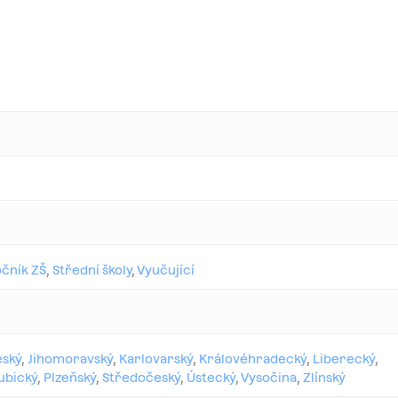
očník ZŠ
,
Střední školy
,
Vyučující
eský
,
Jihomoravský
,
Karlovarský
,
Královéhradecký
,
Liberecký
,
ubický
,
Plzeňský
,
Středočeský
,
Ústecký
,
Vysočina
,
Zlínský