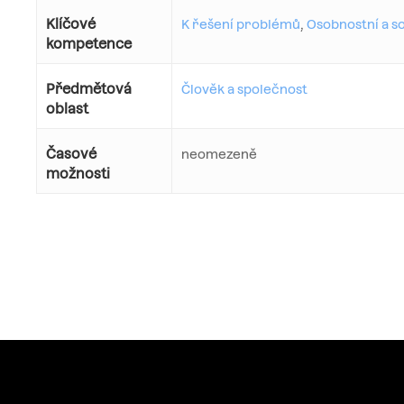
Klíčové
K řešení problémů
,
Osobnostní a so
kompetence
Předmětová
Člověk a společnost
oblast
Časové
neomezeně
možnosti