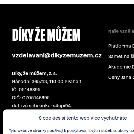
Naše vzdělá
Platforma 
vzdelavani@dikyzemuzem.cz
Samet na š
Akademie D
Díky, že můžem, z. s.
Ceny Jana 
Národní 365/43, 110 00 Praha 1
IČ: 05146895
DIČ: CZ05146895
datová schránka: s4api94
S cookies si tento web více vychutnáte
Tyto webové stránky používají k poskytování svých služeb soubory co