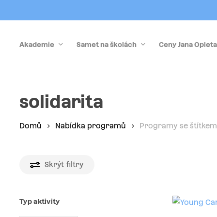
Skip
to
main
Akademie
Samet na školách
Ceny Jana Opleta
content
Stiskněte Enter pro vyhledávání nebo Esc pro zrušen
solidarita
Domů
Nabídka programů
Programy se štítkem 
Skrýt
filtry
Typ aktivity