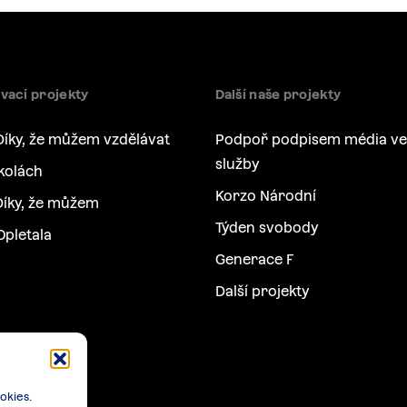
vací projekty
Další naše projekty
Díky, že můžem vzdělávat
Podpoř podpisem média ve
služby
kolách
Korzo Národní
íky, že můžem
Týden svobody
Opletala
Generace F
Další projekty
okies.