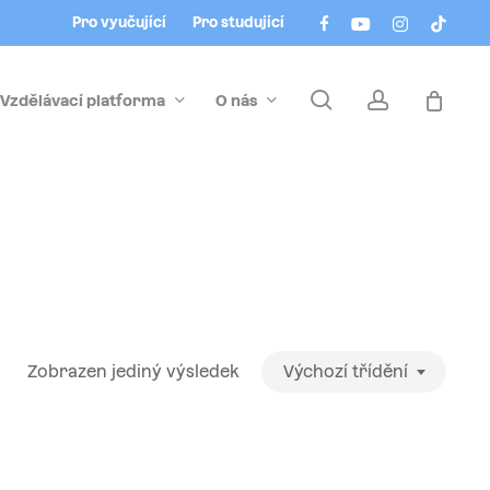
Menu
facebook
youtube
instagram
tiktok
Pro vyučující
Pro studující
search
account
Vzdělávací platforma
O nás
Zobrazen jediný výsledek
Výchozí třídění