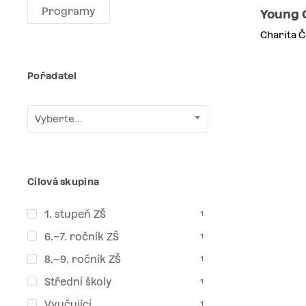
Programy
Young 
Charita Č
Pořadatel
Vyberte...
Cílová skupina
1. stupeň ZŠ
1
6.–7. ročník ZŠ
1
8.–9. ročník ZŠ
1
Střední školy
1
Vyučující
1