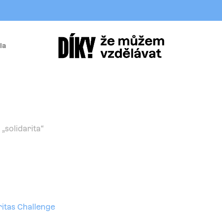
la
í
„solidarita“