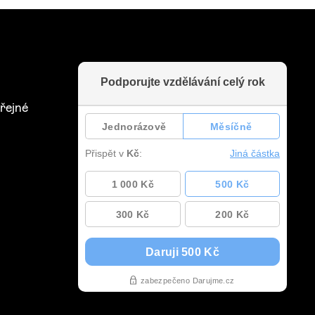
řejné