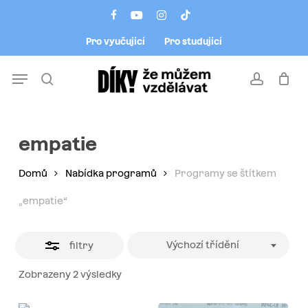
Skip
Menu
facebook
youtube
instagram
tiktok
to
Close
Pro vyučující
Pro studující
main
Filters
content
Menu
search
account
empatie
Domů
Nabídka programů
Programy se štítkem
„empatie“
Výchozí třídění
filtry
Zobrazeny 2 výsledky