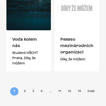
Voda kolem
Pexeso
nás
mezinárodních
organizací
Studenti VŠCHT
Praha, Díky, že
Díky, že můžem
můžem
1
2
3
4
…
11
12
13
Další