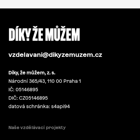
vzdelavani@dikyzemuzem.cz
Díky, že můžem, z. s.
Národní 365/43, 110 00 Praha 1
IČ: 05146895
DIČ: CZ05146895
datová schránka: s4api94
Naše vzdělávací projekty