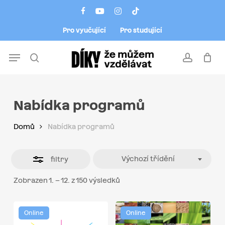
Skip
Menu
facebook
youtube
instagram
tiktok
to
Close
Pro vyučující
Pro studující
main
Filters
content
Menu
search
account
Nabídka programů
Domů
Nabídka programů
Výchozí třídění
filtry
Zobrazen 1. – 12. z 150 výsledků
Online
Online